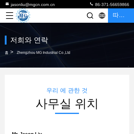
jasonliu@mgcn.com.cn
86-371-56659866
따옴표
저희와 연락
>
홈
Zhengzhou MG Industrial Co.,Ltd
우리 에 관한 것
사무실 위치