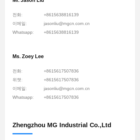
Mr. Jason Liu
전화:
+8615638816139
이메일:
jasonliu@mgcn.com.cn
Whatsapp:
+8615638816139
Ms. Zoey Lee
전화:
+8615617507836
위챗:
+8615617507836
이메일:
jasonliu@mgcn.com.cn
Whatsapp:
+8615617507836
Zhengzhou MG Industrial Co.,Ltd