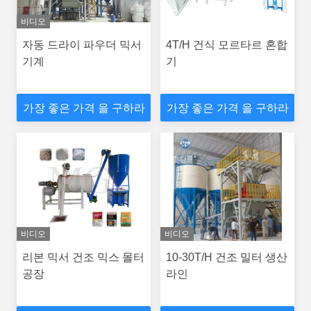
비디오
자동 드라이 파우더 믹서
4T/H 건식 모르타르 혼합
기계
기
가장 좋은 가격 을 구하라
가장 좋은 가격 을 구하라
비디오
비디오
리본 믹서 건조 믹스 몰터
10-30T/H 건조 밀터 생산
공장
라인