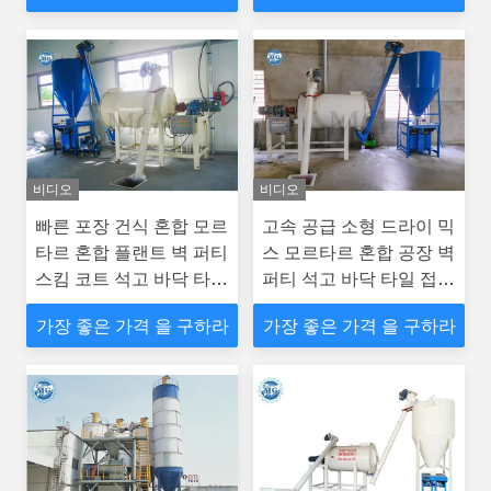
비디오
비디오
빠른 포장 건식 혼합 모르
고속 공급 소형 드라이 믹
타르 혼합 플랜트 벽 퍼티
스 모르타르 혼합 공장 벽
스킴 코트 석고 바닥 타일
퍼티 석고 바닥 타일 접착
접착제 접착제 그라우트
제 접착제 그라우트 만들
가장 좋은 가격 을 구하라
가장 좋은 가격 을 구하라
제조 기계
기 기계