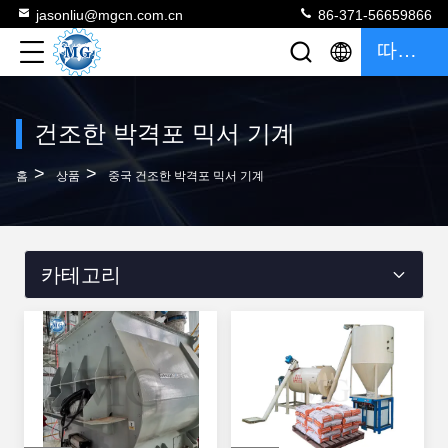
jasonliu@mgcn.com.cn
86-371-56659866
따옴표
건조한 박격포 믹서 기계
>
>
홈
상품
중국 건조한 박격포 믹서 기계
카테고리