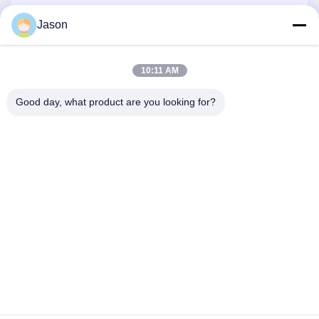
Jason
보내
10:11 AM
Good day, what product are you looking for?
ZHENGZHOU MG INDUSTRIAL CO.,LTD
jasonliu@mgcn.com.cn
86-371-56659866
No.27 Zizhu 도로, 하이테크 지역, 정저우 시, 허난성, 중국