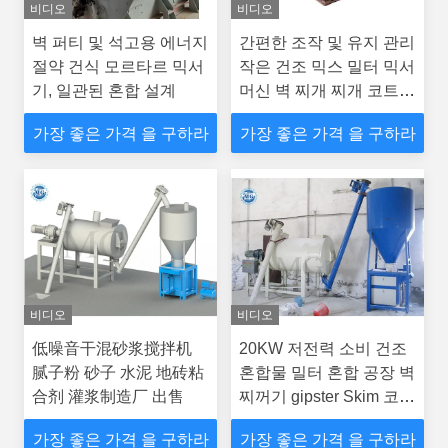
비디오
비디오
벽 퍼티 및 석고용 에너지
간편한 조작 및 유지 관리
절약 건식 모르타르 믹서
작은 건조 믹스 밀터 믹서
기, 일관된 혼합 설계
머신 벽 찌개 찌개 코트
타일 접착 접착제 가루 생
가장 좋은 가격 을 구하라
가장 좋은 가격 을 구하라
산 라인
비디오
비디오
低噪音干混砂浆搅拌机
20KW 저전력 소비 건조
腻子粉 砂子 水泥 地砖粘
혼합물 밀터 혼합 공장 벽
合剂 灌浆制造厂 出售
찌꺼기 gipster Skim 코트
세라믹 타일 접착 접착제
가장 좋은 가격 을 구하라
가장 좋은 가격 을 구하라
생산 라인