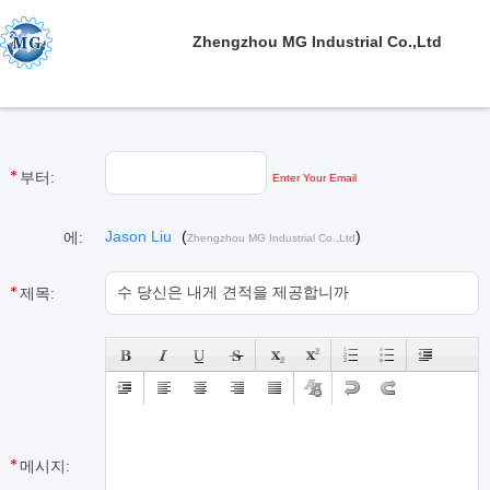
Zhengzhou MG Industrial Co.,Ltd
부터:
Enter Your Email
Jason Liu
(
)
에:
Zhengzhou MG Industrial Co.,Ltd
제목:
메시지: