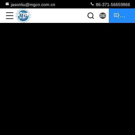
jasonliu@mgcn.com.cn
86-371-56659866
따옴표