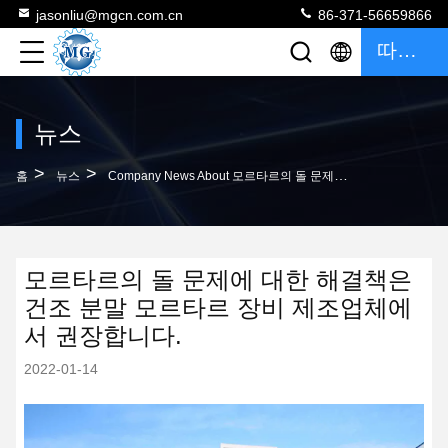
jasonliu@mgcn.com.cn
86-371-56659866
따옴표
뉴스
>
>
홈
뉴스
Company News About 모르타르의 돌 문제에 대한 해결책은 건조 분말 모르타르 장비 제조업체에서 권장합니다.
모르타르의 돌 문제에 대한 해결책은
건조 분말 모르타르 장비 제조업체에
서 권장합니다.
2022-01-14