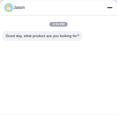
Jason
보내
2:59 PM
Good day, what product are you looking for?
ZHENGZHOU MG INDUSTRIAL CO.,LTD
jasonliu@mgcn.com.cn
86-371-56659866
No.27 Zizhu 도로, 하이테크 지역, 정저우 시, 허난성, 중국