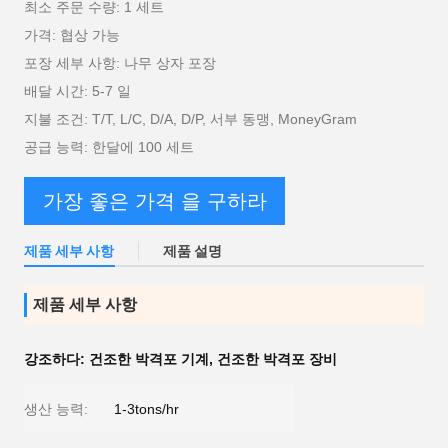
최소 주문 수량: 1 세트
가격: 협상 가능
포장 세부 사항: 나무 상자 포장
배달 시간: 5-7 일
지불 조건: T/T, L/C, D/A, D/P, 서부 동맹, MoneyGram
공급 능력: 한달에 100 세트
가장 좋은 가격 을 구하라
제품 세부 사항
제품 설명
제품 세부 사항
강조하다:
건조한 박격포 기계
,
건조한 박격포 장비
생산 능력:
1-3tons/hr