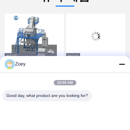
비디오
비디오
Zoey
CE 전압 맞춤형 드라이 믹
도와 접착제와 도와 그라우
스 파우더 몰타르 혼합 기
트 만들기를 위한 가득 차
계 벽 매트리 모래 시멘트
있는 자동적인 건조한 박격
10:00 AM
믹서 세라믹 타일 접착제
포 식물
가장 좋은 가격 을 구하라
가장 좋은 가격 을 구하라
제조 공장
Good day, what product are you looking for?