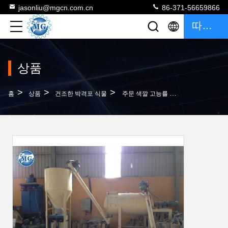
jasonliu@mgcn.com.cn
86-371-56659866
따옴표
상품
>
>
>
홈
상품
건조한 박격포 식물
주문 색깔 고능률 건조한 박격포 식물, 도와 접착제를 위한 건조혼합제 박격포