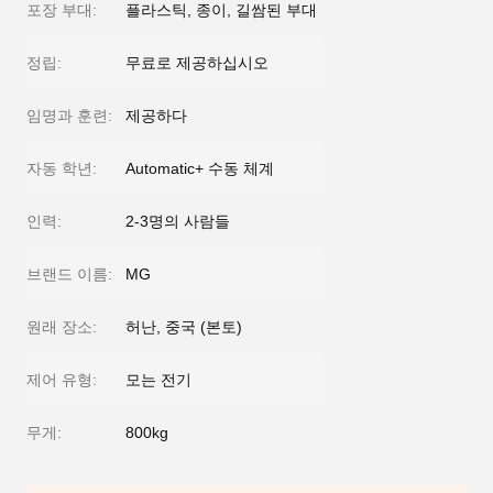
포장 부대:
플라스틱, 종이, 길쌈된 부대
정립:
무료로 제공하십시오
임명과 훈련:
제공하다
자동 학년:
Automatic+ 수동 체계
인력:
2-3명의 사람들
브랜드 이름:
MG
원래 장소:
허난, 중국 (본토)
제어 유형:
모는 전기
무게:
800kg