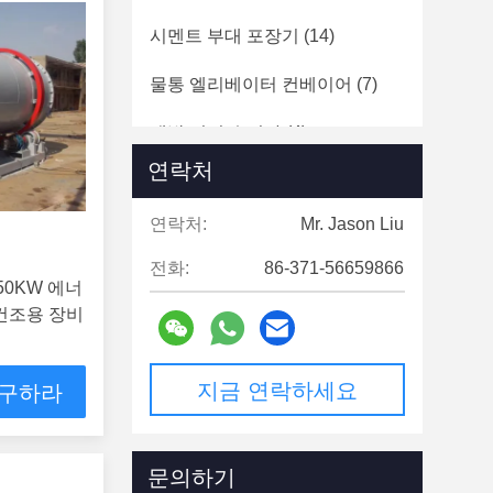
시멘트 부대 포장기
(14)
물통 엘리베이터 컨베이어
(7)
맥박 먼지 수집가
(4)
연락처
시멘트 저장 사일로
(7)
연락처:
Mr. Jason Liu
전화:
86-371-56659866
50KW 에너
 건조용 장비
지금 연락하세요
 구하라
문의하기