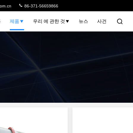
com.cn
86-371-56659866
홈
제품
우리 에 관한 것
뉴스
사건