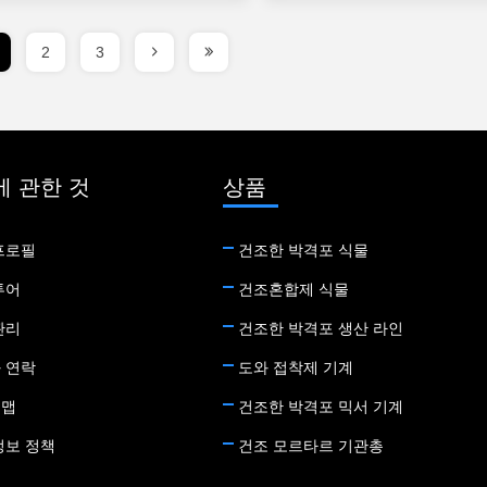
2
3
에 관한 것
상품
프로필
건조한 박격포 식물
투어
건조혼합제 식물
관리
건조한 박격포 생산 라인
 연락
도와 접착제 기계
트맵
건조한 박격포 믹서 기계
정보 정책
건조 모르타르 기관총