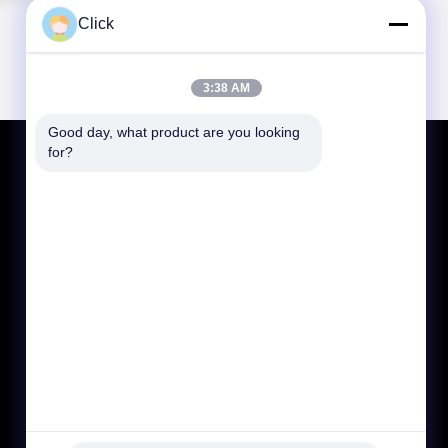
Click
3:38 AM
Good day, what product are you looking 
for?
저희와 연락
jasonliu@mgcn.com.cn
86-371-56659866
No.27 Zizhu 도로, 하이테크 지역, 정저우 시, 허난
성, 중국