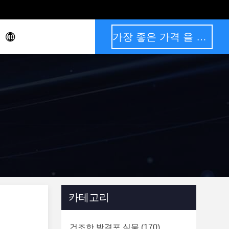
가장 좋은 가격 을 구하라
카테고리
건조한 박격포 식물
(170)