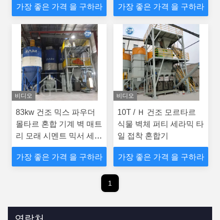
가장 좋은 가격 을 구하라
가장 좋은 가격 을 구하라
비디오
비디오
83kw 건조 믹스 파우더
10T / Ｈ 건조 모르타르
몰타르 혼합 기계 벽 매트
식물 벽체 퍼티 세라믹 타
리 모래 시멘트 믹서 세라
일 접착 혼합기
믹 타일 접착제 제조 공장
가장 좋은 가격 을 구하라
가장 좋은 가격 을 구하라
1
연락처