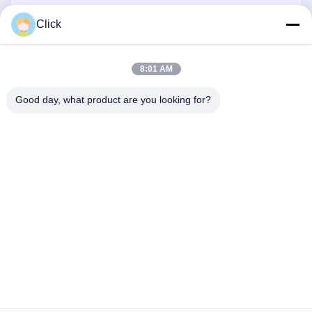
Click
보내
8:01 AM
Good day, what product are you looking for?
ZHENGZHOU MG INDUSTRIAL CO.,LTD
jasonliu@mgcn.com.cn
86-371-56659866
No.27 Zizhu 도로, 하이테크 지역, 정저우 시, 허난성, 중국