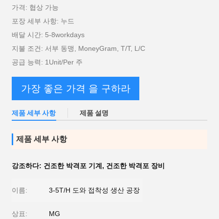
가격: 협상 가능
포장 세부 사항: 누드
배달 시간: 5-8workdays
지불 조건: 서부 동맹, MoneyGram, T/T, L/C
공급 능력: 1Unit/Per 주
가장 좋은 가격 을 구하라
제품 세부 사항
제품 설명
제품 세부 사항
강조하다:
건조한 박격포 기계
,
건조한 박격포 장비
이름:
3-5T/H 도와 접착성 생산 공장
상표:
MG