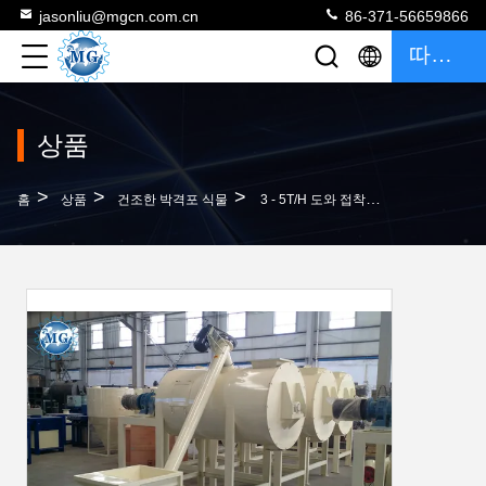
jasonliu@mgcn.com.cn
86-371-56659866
따옴표
상품
>
>
>
홈
상품
건조한 박격포 식물
3 - 5T/H 도와 접착성 건조한 박격포 식물 강철 물자