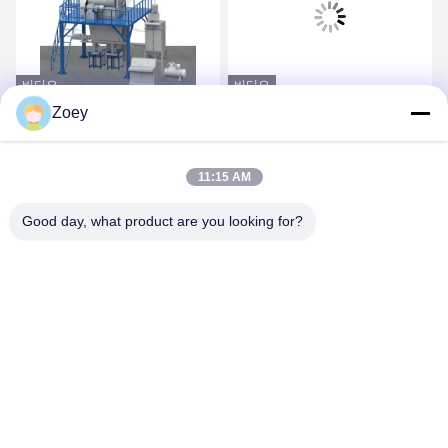
비디오
비디오
Zoey
CE 전압 맞춤형 드라이 믹
도와 접착제와 도와 그라우
스 파우더 몰타르 혼합 기
트 만들기를 위한 가득 차
계 벽 매트리 모래 시멘트
있는 자동적인 건조한 박격
11:15 AM
믹서 세라믹 타일 접착제
포 식물
가장 좋은 가격 을 구하라
가장 좋은 가격 을 구하라
제조 공장
Good day, what product are you looking for?
ZHENGZHOU MG INDUSTRIAL CO.,LTD
jasonliu@mgcn.com.cn