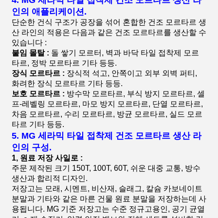
4.
MG 세라믹 타일 접착제 건조 모르타르 생산 라
인
의
애플리케이션.
단순한 건식 구조가 공장을 섞어 혼합한 건조 모르타르 생
산 라인의 적용은 다음과 같은 건조 모르타르를 생산할 수
있습니다 :
붙임 몰탈 :
돌 쌓기 모르터, 벽과 바닥 타일 접착제 모르
타르, 정박 모르타르 기타 등등.
장식 모르타르 :
장식적 석고, 안쪽이고 외부 외벽 퍼티,
화려한 장식 모르타르 기타 등등.
보호 모르타르 :
방수막 모르타르, 부식 방지 모르타르, 셀
프-레벨링 모르타르, 마모 방지 모르타르, 단열 모르타르,
차음 모르타르, 수리 모르타르, 방균 모르타르, 실드 모르
타르 기타 등등.
5.
MG 세라믹 타일 접착제 건조 모르타르 생산 라
인
의
구성.
1, 원료 저장 사일로 :
주문 제작된 크기 150T, 100T, 60T, 쉬운 대중 교통, 방수
생산과 합리적 디자인.
저장고는 모래, 시멘트, 비산재, 슬래그, 칼슘 카보네이트
분말과 기타와 같은 마른 건물 원료 분말을 저장하는데 사
용됩니다. MG 기준 저장고는 수준 정규고용인, 공기 균열