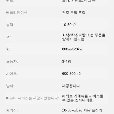
원료:
모래, 시멘트, 석고 등
애플리케이션:
건조 분말 혼합
능력:
10-50 t/h
회색/백색/파랑 또는 주문을
색:
받아서 만드는
힘:
80kw-120kw
노동자:
3-4명
사이즈:
600-800m2
방식:
제공됩니다
해외로 기계류를 서비스할
애프터 서비스는 제공되었습니다:
수 있는 엔지니어들
패키징:
10-50kg/bag 자동 포장기