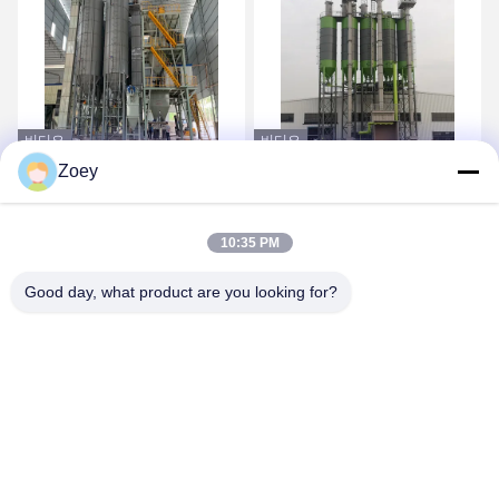
비디오
비디오
Zoey
30T/H 시멘트 벽 퍼티 건조
완전 자동 특수 밀터 리본
모르타르 공장 석고 석고
믹서 드라이 밀터 믹서 기
믹서 기관총
계
10:35 PM
가장 좋은 가격 을 구하라
가장 좋은 가격 을 구하라
Good day, what product are you looking for?
ZHENGZHOU MG INDUSTRIAL CO.,LTD