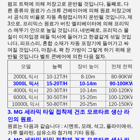
펌프 트럭에 의해 저장고로 운반될 것입니다, 둘째로, 다
른 종류의 원료가 스크류 건베이어에 의해 원료 저장고에
서 공식의 비율로 자동 측량접시까지 운반될 것입니다, 제
3으로, 프리믹스 원료가 버킷 엘리베이터에 의해 프리믹
스 메뚜기 안으로 높일 것입니다, 네번째로, 프리믹스 물
질이 이자입갱 패들 믹서에 들어가고 한결같게 섞일 것입
니다, 피프스리, 혼합 소재가 자동 포장기에 들어가고 싸
여질 것입니다, 마침내, 꽉 찬 가방이 그렇게 하기 위해 운
반될 것입니다 벨트 콘베어에 의한 다음 절차.
모델
능력
장비 높이
전체 전력
2000L 믹서
10-12T/H
8-10m
80-90KW
3000L 믹서
15-20T/H
10-14m
90-100KW
4000L 믹서
20-30T/H
10-14m
100-120KW
6000L 믹서
30-50T/H
15-20m
100-120KW
10000L 믹서
50-80T/H
20-25m
120-150KW
3.
MG 세라믹 타일 접착제 건조 모르타르 생산 라
인
의
원료.
원료는 다음과 같습니다 : 시멘트, 모래, 석고, 플라이애쉬,
가루 젤라틴, 섬유소와 첨가제 기타 등등.