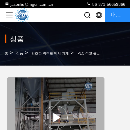
jasonliu@mgcn.com.cn
86-371-56659866
따옴표
상품
>
>
>
홈
상품
건조한 박격포 믹서 기계
PLC 석고 플라스터 타일 접착제 혼합기 드라이 믹스 파우더 박격포 공장