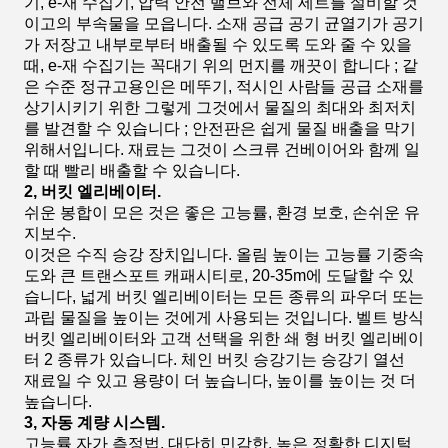
기, e-재 수집기, 압력 안전 밸브와 전체 세트를 설비할 것
이고의 부속물을 모읍니다. 소재 공급 공기 균열기가 공기
가 저장고 내부로부터 배출될 수 있도록 도와 줄 수 있을
때, e-재 수집기는 꼭대기 위의 먼지를 깨끗이 합니다 ; 같
은 수준 정규고용인은 메뚜기, 적시인 사람들 공급 소재를
상기시키기 위한 그렇게 그것에서 물질의 최대와 최저치
를 발견할 수 있습니다 ; 안전판은 쉽게 물질 배출을 막기
위해서입니다. 재료는 그것이 스크류 건베이어와 함께 일
할 때 빨리 배출할 수 있습니다.
2, 버킷 엘리베이터.
쉬운 봉합이 모은 것은 좋은 고능률, 환경 보호, 손쉬운 유
지보수.
이것은 수직 승강 장치입니다. 올림 높이는 고능률 기중속
도와 큰 트랜스포트 캐패시티로, 20-35m에 도달할 수 있
습니다, 넓게 버킷 엘리베이터는 모든 종류의 파우더 또는
과립 물질을 높이는 것에게 사용되는 것입니다. 벨트 방식
버킷 엘리베이터와 고객 선택을 위한 쇄 형 버킷 엘리베이
터 2 종류가 있습니다. 체인 버킷 승강기는 승강기 열선
재료일 수 있고 용량이 더 높습니다, 높이를 높이는 것 더
높습니다.
3, 자동 계량 시스템.
고능률 자가 측정법, 대단히 민감한, 높은 정확한 디지털