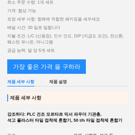
최소 주문 수량: 1개 세트
가격: 협상 가능
포장 세부 사항: 항해에 적합한 패키징을 세우세요
배달 시간: 30 일로 일합니다
지불 조건: L/C (신용장), 인수 인도, D/P (지급도 조건), 전신환,
웨스턴 유니온, 머니그램
공급 능력: 달 당 5개 세트
가장 좋은 가격 을 구하라
제품 세부 사항
제품 설명
제품 세부 사항
강조하다:
PLC 건조 모르타르 믹서 파우더 기관총
,
석고 플라스터 타일 접착제 혼합기
,
50 t/h 타일 접착제 혼합기