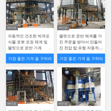
비디오
비디오
자동적인 건조한 박격포
팰릿으로 운반 체계를 가
식물 로봇 포장 체계 및
진 주문을 받아서 만들어
팰릿으로 운반 기계
진 전압 탑 유형 자동적인
도와 접착성 생산 공장
가장 좋은 가격 을 구하라
가장 좋은 가격 을 구하라
비디오
비디오