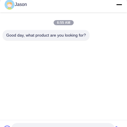
Jason
보내
6:55 AM
Good day, what product are you looking for?
ZHENGZHOU MG INDUSTRIAL CO.,LTD
jasonliu@mgcn.com.cn
86-371-56659866
No.27 Zizhu 도로, 하이테크 지역, 정저우 시, 허난성, 중국