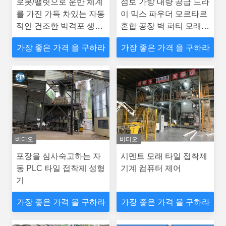
로봇/팰릿으로 운반 체계
점보 가방 대량 공급 드라
를 가진 가득 차있는 자동
이 믹스 파우더 모르타르
적인 건조한 박격포 생산
혼합 공장 벽 퍼티 모래
라인
시멘트 믹서 세라믹 타일
가장 좋은 가격 을 구하라
가장 좋은 가격 을 구하라
접착제 만들기 기계
비디오
비디오
포장을 심사숙고하는 자
시멘트 모래 타일 접착제
동 PLC 타일 접착제 성형
기계 컴퓨터 제어
기
가장 좋은 가격 을 구하라
가장 좋은 가격 을 구하라