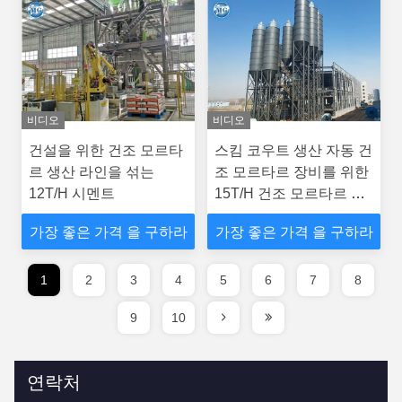
비디오
비디오
건설을 위한 건조 모르타
스킴 코우트 생산 자동 건
르 생산 라인을 섞는
조 모르타르 장비를 위한
12T/H 시멘트
15T/H 건조 모르타르 기
관총
가장 좋은 가격 을 구하라
가장 좋은 가격 을 구하라
1
2
3
4
5
6
7
8
9
10
연락처