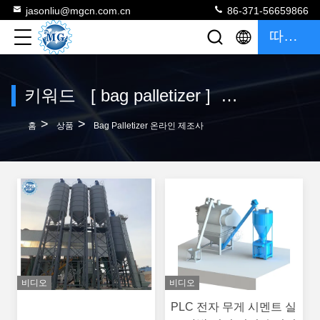
jasonliu@mgcn.com.cn
86-371-56659866
따옴표
키워드 [ bag palletizer ] 일치 120 상품
>
>
홈
상품
Bag Palletizer 온라인 제조사
비디오
비디오
PLC 전자 무게 시멘트 실