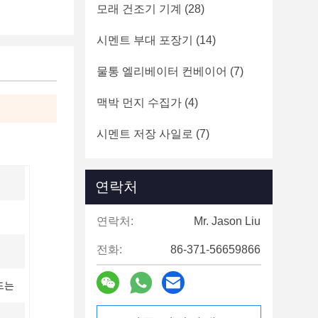
모래 건조기 기계
(28)
시멘트 부대 포장기
(14)
물통 엘리베이터 컨베이어
(7)
맥박 먼지 수집가
(4)
시멘트 저장 사일로
(7)
연락처
연락처:
Mr. Jason Liu
전화:
86-371-56659866
드는