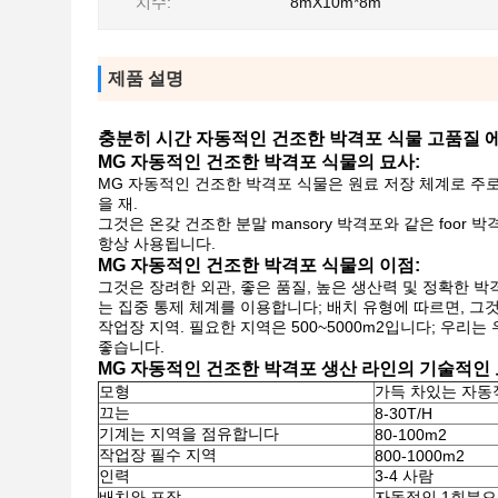
치수:
8mX10m*8m
제품 설명
충분히 시간 자동적인 건조한 박격포 식물 고품질 에너
MG 자동적인 건조한 박격포 식물의 묘사:
MG 자동적인 건조한 박격포 식물은 원료 저장 체계로 주로 
을 재.
그것은 온갖 건조한 분말 mansory 박격포와 같은 foor
항상 사용됩니다.
MG 자동적인 건조한 박격포 식물의 이점:
그것은 장려한 외관, 좋은 품질, 높은 생산력 및 정확한 
는 집중 통제 체계를 이용합니다; 배치 유형에 따르면, 그것
작업장 지역. 필요한 지역은 500~5000m2입니다; 우
좋습니다.
MG 자동적인 건조한 박격포 생산 라인의 기술적인 
모형
가득 차있는 자동
끄는
8-30T/H
기계는 지역을 점유합니다
80-100m2
작업장 필수 지역
800-1000m2
인력
3-4 사람
배치와 포장
자동적인 1회분으