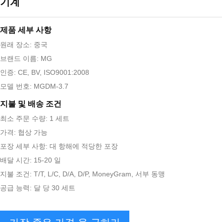
기계
제품 세부 사항
원래 장소: 중국
브랜드 이름: MG
인증: CE, BV, ISO9001:2008
모델 번호: MGDM-3.7
지불 및 배송 조건
최소 주문 수량: 1 세트
가격: 협상 가능
포장 세부 사항: 대 항해에 적당한 포장
배달 시간: 15-20 일
지불 조건: T/T, L/C, D/A, D/P, MoneyGram, 서부 동맹
공급 능력: 달 당 30 세트