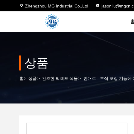
Zhengzhou MG Industrial Co.,Ltd
jasonliu@mgcn.
상품
홈
>
상품
>
건조한 박격포 식물
>
반대로 - 부식 포장 기능에