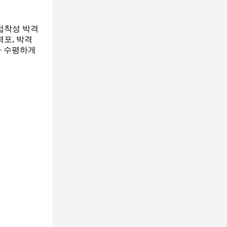
 접착성 박격
격포, 박격
각자 수평하게