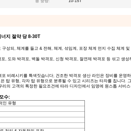
총 중량:
10-15T
지 절약 당 8-30T
구성되, 체계를 들고 & 전해, 체계, 섞임계, 포장 체계 먼지 수집 체계 및
 박격포, 도와 박격포, 벽돌 박격포, 신청 박격포, 절연제 박격포 등 섞고 생
박격포 비례시키를 특색짓습니다; 건조한 박격포 생산 라인은 장비를 운영하
은 탑 유형, 각자 탑 유형으로 분류될 수 있고 시리즈는 타자를 칩니다. 
리는 우리의 고객의 특정한 필요조건에 따라 디자인에서 임명에 원스톱 서비
모수:
적인 유형
로 처리 & 자동적인 포장