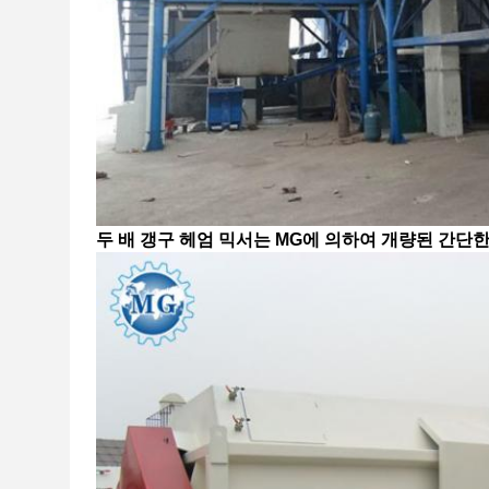
두 배 갱구 헤엄 믹서는 MG에 의하여 개량된 간단