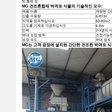
9) 통제 장
MG 건조혼합제 박격포 식물의 기술적인 모수:
제품 이름
개량된 간
산출 수용량
6-8T/H
지역을 점유하십시오
60-80m2
고도를 기계로 가공하십시오
6-8m
인력
2-3명의 
부대 포장 범위
조정가능한 
포장 속도
부대 당 6
MG는 고객 공장에 설치된 간단한 건조한 박격포 