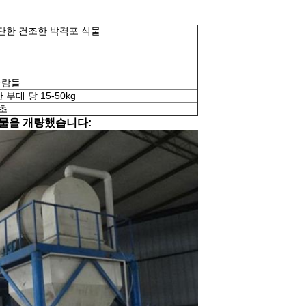
단한 건조한 박격포 식물
사람들
부대 당 15-50kg
 초
식물을 개량했습니다: