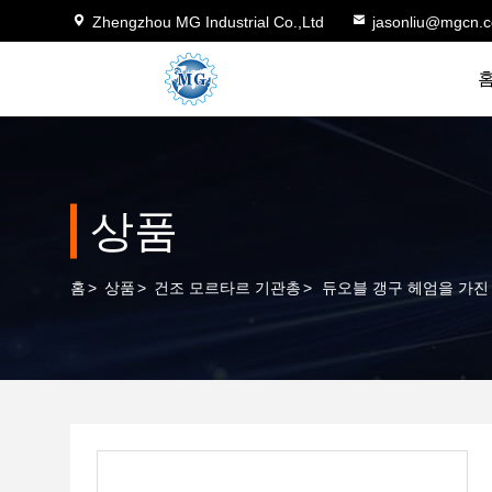
Zhengzhou MG Industrial Co.,Ltd
jasonliu@mgcn.
상품
홈
>
상품
>
건조 모르타르 기관총
>
듀오블 갱구 헤엄을 가진