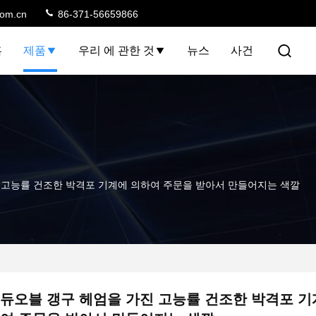
com.cn
86-371-56659866
홈
제품
우리 에 관한 것
뉴스
사건
 고능률 건조한 박격포 기계에 의하여 주문을 받아서 만들어지는 색깔
듀오블 갱구 헤엄을 가진 고능률 건조한 박격포 기