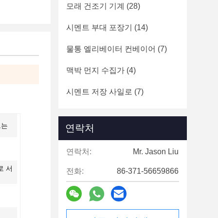
모래 건조기 기계
(28)
시멘트 부대 포장기
(14)
물통 엘리베이터 컨베이어
(7)
맥박 먼지 수집가
(4)
시멘트 저장 사일로
(7)
드는
연락처
연락처:
Mr. Jason Liu
로 서
전화:
86-371-56659866