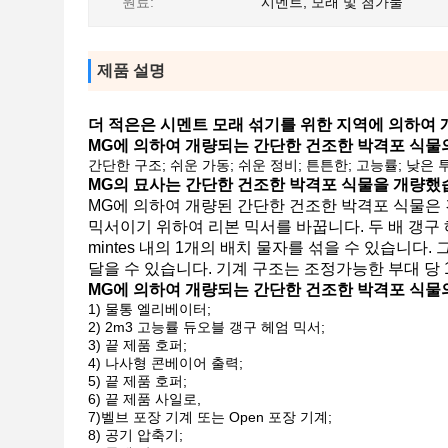
원료:
시멘트, 모래 및 첨가물
제품 설명
더 적은은 시멘트 모래 섞기를 위한 지역에 의하여
MG에 의하여 개량되는 간단한 건조한 박격포 식물의
간단한 구조;
쉬운 가동;
쉬운 정비;
튼튼한;
고능률;
낮은 
MG의 묘사는 간단한 건조한 박격포 식물을 개량했
MG에 의하여 개량된 간단한 건조한 박격포 식물은 
믹서이기 위하여 리본 믹서를 바꿉니다. 두 배 갱구 
mintes 내의 1개의 배치 물자를 섞을 수 있습니
달을 수 있습니다. 기계 구조는 조정가능한 부대 당 1
MG에 의하여 개량되는 간단한 건조한 박격포 식물의
1) 물통 엘리베이터;
2) 2m3 고능률 듀오블 갱구 헤엄 믹서;
3) 끝 제품 호퍼;
4) 나사형 콘베이어 출력;
5) 끝 제품 호퍼;
6) 끝 제품 사일로,
7)벨브 포장 기계 또는 Open 포장 기계;
8) 공기 압축기;