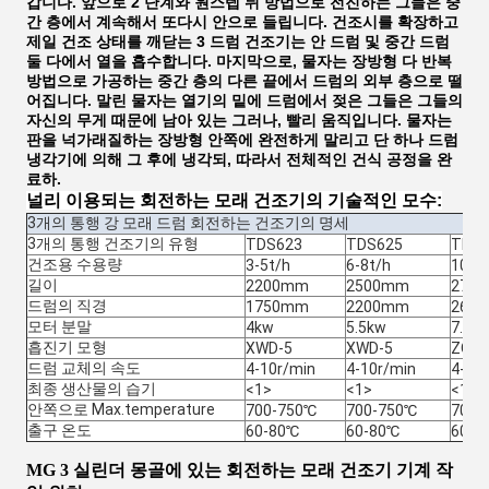
갑니다. 앞으로 2 단계와 원스텝 뒤 방법으로 전진하는 그들은 중
간 층에서 계속해서 또다시 안으로 들립니다. 건조시를 확장하고
제일 건조 상태를 깨닫는 3 드럼 건조기는 안 드럼 및 중간 드럼
둘 다에서 열을 흡수합니다. 마지막으로, 물자는 장방형 다 반복
방법으로 가공하는 중간 층의 다른 끝에서 드럼의 외부 층으로 떨
어집니다. 말린 물자는 열기의 밑에 드럼에서 젖은 그들은 그들의
자신의 무게 때문에 남아 있는 그러나, 빨리 움직입니다. 물자는
판을 넉가래질하는 장방형 안쪽에 완전하게 말리고 단 하나 드럼
냉각기에 의해 그 후에 냉각되, 따라서 전체적인 건식 공정을 완
료하.
널리 이용되는 회전하는 모래 건조기의 기술적인 모수:
3개의 통행 강 모래 드럼 회전하는 건조기의 명세
3개의 통행 건조기의 유형
TDS623
TDS625
TDS6
건조용 수용량
3-5t/h
6-8t/h
10-1
길이
2200mm
2500mm
270
드럼의 직경
1750mm
2200mm
260
모터 분말
4kw
5.5kw
7.5k
흡진기 모형
XWD-5
XWD-5
ZQ35
드럼 교체의 속도
4-10r/min
4-10r/min
4-10
최종 생산물의 습기
<1>
<1>
<1>
안쪽으로 Max.temperature
700-750℃
700-750℃
700-
출구 온도
60-80℃
60-80℃
60-8
MG 3 실린더 몽골에 있는 회전하는 모래 건조기 기계 작