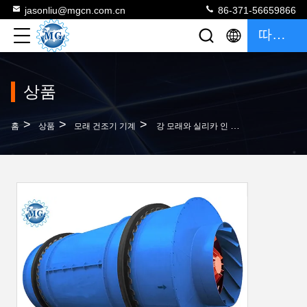
jasonliu@mgcn.com.cn
86-371-56659866
따옴표
상품
>
>
>
홈
상품
모래 건조기 기계
강 모래와 실리카 인 모래를 위한 연속 운행 드럼 건조기 기계