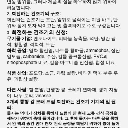
변동 범위를, 그러나 제품의 질을 좌우하지 않기 위하여
허용합니다.
회전하는 건조기의 구조:
2.
회전하는 건조기는 포탄, 앞뒤로 움직이는 지원 바퀴, 단
위와 장치 모자 먹이고는 및 출력하기로 주로 구성됩니다
회전하는 건조기의 신청:
3.
무기물 기업:
벤토나이트, 티타늄 농축물, 석탄, 망간 광
석, 황철광, 석회석, 토탄
화학 공업:
염화 황산염, 나트륨 황하물, ammophos, 질산
암모늄, carbamide, 수산, 칼륨 중크롬산염, PVC의
nitrophosphate 비료, 칼슘 마그네슘 인산염, 합성 비료
식품 산업:
포도당, 소금, 과립 설탕, 비타민 맥아 분유 우
유, 과립상 설탕
다른 사람:
철 분말, 편평한 콩, 쓰레기 연마재, 경기 지팡
이, 나무 토막, vinasse
3개의 통행 강 모래 드럼 회전하는 건조기 기계의 일 원
리:
물자는 먹이기 장치를 통해서 드럼의 안 현재 교류 건식 공정을
깨닫기 위하여 측에 들어갑니다, 그 후에 물자는 다른 끝을 통해
서 안 벽의 중간 반대 현재 건식 공정을 깨닫기 위하여 층에 들어