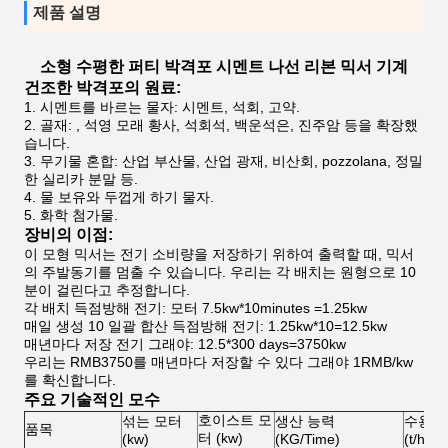
제품 설명
소형 수평한 퍼티 박격포 시멘트 나선 리본 믹서 기계
건조한 박격포의 원료:
1.
시멘트를 바르는 물자: 시멘트, 석회, 고약.
2.
골재: , 석영 모래 황사, 석회석, 백운석은, 진주암 등을 확장했
습니다.
3.
무기물 혼합: 산업 부산물, 산업 광재, 비산회, pozzolana, 정밀
한 실리카 분말 등.
4.
물 보유와 두껍게 하기 물자.
5.
화학 첨가물.
장비의 이점:
이 모형 믹서는 전기 소비량을 저장하기 위하여 출력할 때, 믹서
의 주발동기를 멈출 수 있습니다. 우리는 각 배치는 원형으로 10
분이 걸린다고 추정합니다.
각 배치 득점방해 전기: 모터 7.5kw*10minutes =1.25kw
매일 생성 10 일괄 합산 득점방해 전기: 1.25kw*10=12.5kw
매년마다 저장 전기 그래야: 12.5*300 days=3750kw
우리는 RMB3750를 매년마다 저장할 수 있다 그래야 1RMB/kw
를 확신합니다.
주요 기술적인 모수
호이스트 모
섞는 모터
생산 능력
수용량
품목
터 (kw)
(kw)
(KG/Time)
(t/h)