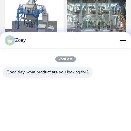
비디오
비디오
Zoey
CE 전압 맞춤형 드라이 믹
도와 접착제와 도와 그라우
스 파우더 몰타르 혼합 기
트 만들기를 위한 가득 차
계 벽 매트리 모래 시멘트
있는 자동적인 건조한 박격
7:20 AM
믹서 세라믹 타일 접착제
포 식물
가장 좋은 가격 을 구하라
가장 좋은 가격 을 구하라
제조 공장
Good day, what product are you looking for?
ZHENGZHOU MG INDUSTRIAL CO.,LTD
jasonliu@mgcn.com.cn