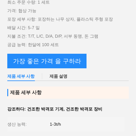
최소 주문 수량: 1 세트
가격: 협상 가능
포장 세부 사항: 포장하는 나무 상자, 플라스틱 주형 포장
배달 시간: 5-7 일
지불 조건: T/T, L/C, D/A, D/P, 서부 동맹, 돈 그램
공급 능력: 한달에 100 세트
가장 좋은 가격 을 구하라
제품 세부 사항
제품 설명
제품 세부 사항
강조하다:
건조한 박격포 기계
,
건조한 박격포 장비
생산 능력:
1-3t/h