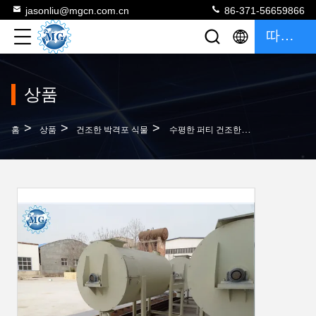
jasonliu@mgcn.com.cn
86-371-56659866
따옴표
상품
>
>
>
홈
상품
건조한 박격포 식물
수평한 퍼티 건조한 박격포 식물 각종 산출 탄소 강철 작은 나선형 리본 믹서