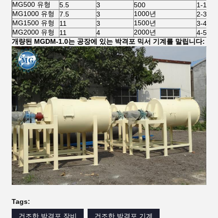
MG500 유형
5.5
3
500
1-1.5
MG1000 유형
1000년
7.5
3
2-3
MG1500 유형
1500년
11
3
3-4
MG2000 유형
2000년
11
4
4-5
개량된 MGDM-1.0는 공장에 있는 박격포 믹서 기계를 말립니다:
Tags:
건조한 박격포 장비
건조한 박격포 기계