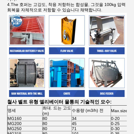
4.The 호퍼는 고강도, 착용 저항하는 합성물, 그것을 100kg 압력
회복을 자체적으로 저항할 수 있습니다 채택합니다.
철사 벨트 유형 엘리베이터 물통의 기술적인 모수:
최대. 드는 고도
명세
수용량 (m3/h) 전
Max.size (
(m)
MG160
80
34
0-20
MG200
80
45
0-25
MG250
80
71
0-30
MG315
80
101
0-35