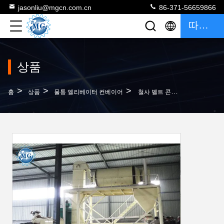
jasonliu@mgcn.com.cn
86-371-56659866
따옴표
상품
>
>
>
홈
상품
물통 엘리베이터 컨베이어
철사 벨트 콘베이어를 가진 시멘트 모래 물통 엘리베이터 컨베이어 안정되어 있는 가동