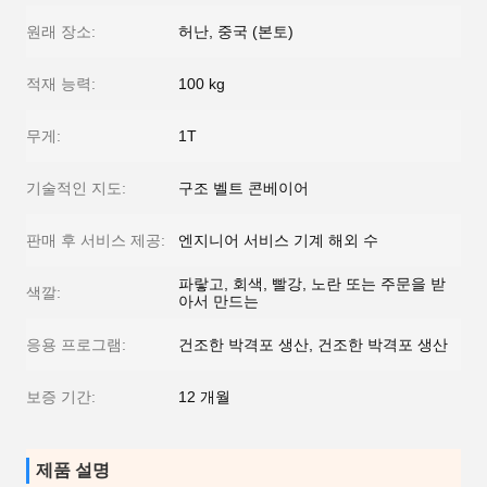
원래 장소:
허난, 중국 (본토)
적재 능력:
100 kg
무게:
1T
기술적인 지도:
구조 벨트 콘베이어
판매 후 서비스 제공:
엔지니어 서비스 기계 해외 수
파랗고, 회색, 빨강, 노란 또는 주문을 받
색깔:
아서 만드는
응용 프로그램:
건조한 박격포 생산, 건조한 박격포 생산
보증 기간:
12 개월
제품 설명