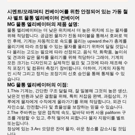
시멘트/모래/퍼티 컨베이어를 위한 안정되어 있는 가동 철
사 벨트 물통 엘리베이터 컨베이어
MG 물통 엘리베이터의 제품 설명:
물통 엘리베이터는 더 낮은 위치에서 더 높은 위치에 드는 물자를
위해 적당합니다. 공급된 물자가 진동 테이블을 통해서 호퍼로 먹
인 후에, 기계는 자동적으로 속도를 올리는 upward.the가 총계를
올리기에 따라 조정될 수 있는 물자를 올리기 위하여 달릴 것입니
다 올리는 고도는 필요에 따라 선정되고. 음식 약, 화학품, 놀이쇠
및 견과와 같은 물자를 올리기를 위해 적당하다 그래야, 기계의
모든 크기는 디자인되고 실제적인 필요 및 그것에 따라 제조해 수
직 포장기 및 컴퓨터 측정기 장비됩니다. 더하여, 기계의 자동적
인 시작 그리고 정지는 포장기의 신호 승인을 통해 통제될 수 있
습니다.
MG 물통 엘리베이터의 이점:
1.This 기계는, 간단한 구조 달릴 때, 잘 밀봉해 그것의 높은 생산,
낮은것 반환과 낮은 결함을 위해, 특히 저잡음 완벽, 과립상의, 가
루에게 물자에게 수직에게 올라가기를 위해 적당합니다, 외관 디
자인소설, 안전합니다 및 효율성을 보장하는 믿을 수 있습니다.
2.The 주바퀴는 덮은 접착제 속도, 밑바닥 바퀴 사용 paliform 구
조를 개량할 수 있고, 추적 떨어져 피합니다 물자 지팡이를 벨트
또는입니다.
정상에 있는 3.Arc 모양은 잔여 물자, 쉬운 청소를 감소시킬 것입
니다.