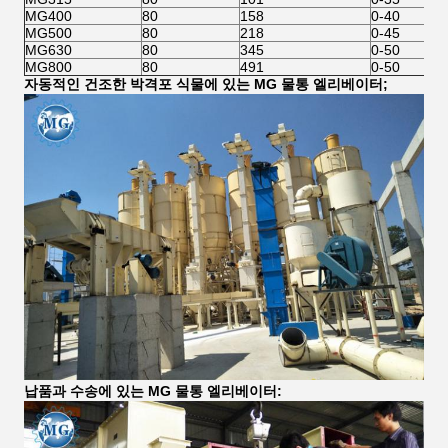
MG400
80
158
0-40
MG500
80
218
0-45
MG630
80
345
0-50
MG800
80
491
0-50
자동적인 건조한 박격포 식물에 있는 MG 물통 엘리베이터;
납품과 수송에 있는 MG 물통 엘리베이터: