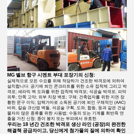
MG 벨브 항구 시멘트 부대 포장기의 신청:
실제적으로 모든 수요를 위해 적당하가 건조한 박격포에 의하여
설치합니다:
공기에 쐬인 콘크리트를 위한 소유 접착제 그리고 박
격포; 세라믹 벽 도와를 위한 접착제 박격포; 석공술 박격포; 피막
외투; 안쪽 고약; 외부 치장 벽토; 구체; 건축업자를 위한 지면 장
황한 문구 이익; 압력가마로 소독된 공기에 쐬인 구체적인 (AAC)
바위, 칼슘 규산염 벽돌, 석공술 구획, 도와, 합동, 등과 같은 건설
물자의 많은 종류를 위한 사용법; 수동의 또는 기계를 회반죽 연
출을 가진 신청; 종이 봉지 또는 부피에서 유효한.
우리는 18 년간 건조한 박격포 생산 라인 (공장)의 완전한
해결책 공급자이고, 당신에게 첨가물의 질에 의하여 확인