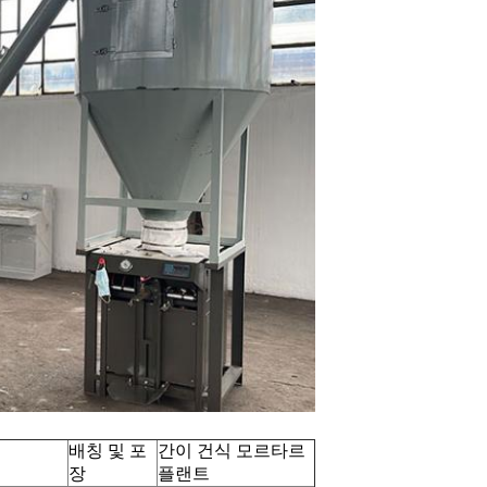
배칭 및 포
간이 건식 모르타르
장
플랜트