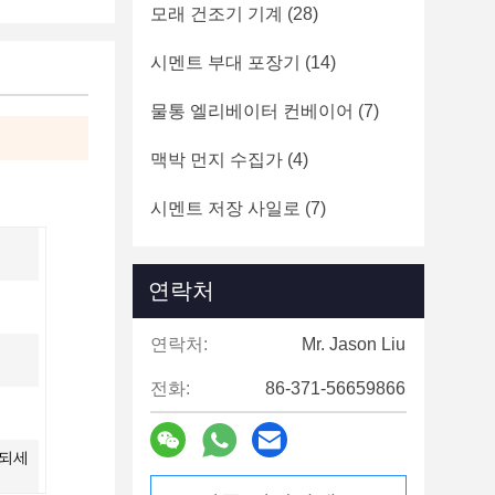
모래 건조기 기계
(28)
시멘트 부대 포장기
(14)
물통 엘리베이터 컨베이어
(7)
맥박 먼지 수집가
(4)
시멘트 저장 사일로
(7)
연락처
연락처:
Mr. Jason Liu
전화:
86-371-56659866
계되세