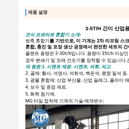
제품 설명
3-5T/H 간이 산
건식 모르타르 혼합기 소개:
쌍축 혼합기
를 기반으로, 이 기계는 2차 리프팅 스
혼합, 충진 및 포장 생산 공정에서 완전한 세트의 
플랜트 용량은 3-30t/h입니다. 용량이 35t/h 이상
경우 분쇄기 및 모래 건조기를 장착할 수 있습니다.
의 원료:
1. 시멘트 재료: 시멘트, 석회, 석고.
2. 골재: 황사, 석영사, 석회석, 백운석, 팽창 질석 등.
3. 광물 혼합재: 산업 부산물, 산업 슬래그, 플라이 
4. 보수 및 증점 재료.
5. 화학 첨가제.
MG 타일 접착제 기계의 기술 매개변수: