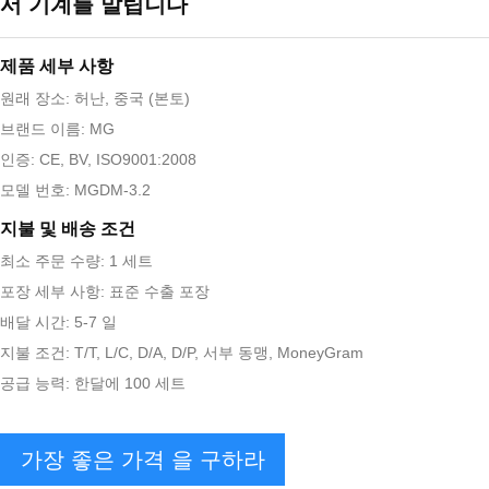
서 기계를 말립니다
제품 세부 사항
원래 장소: 허난, 중국 (본토)
브랜드 이름: MG
인증: CE, BV, ISO9001:2008
모델 번호: MGDM-3.2
지불 및 배송 조건
최소 주문 수량: 1 세트
포장 세부 사항: 표준 수출 포장
배달 시간: 5-7 일
지불 조건: T/T, L/C, D/A, D/P, 서부 동맹, MoneyGram
공급 능력: 한달에 100 세트
가장 좋은 가격 을 구하라