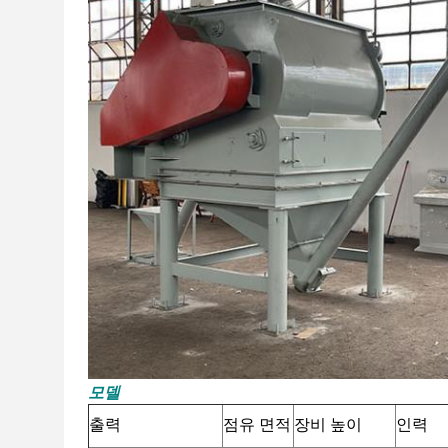
모델
출력
점유 면적
장비 높이
인력