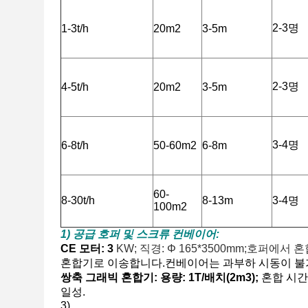
2-3명
1-3t/h
20m2
3-5m
2-3명
4-5t/h
20m2
3-5m
3-4명
6-8t/h
50-60m2
6-8m
60-
8-30t/h
8-13m
3-4명
100m2
1) 공급 호퍼 및 스크류 컨베이어:
CE 모터: 3
KW;
직경: Φ
165*3500mm;
호퍼에서 혼
혼합기로 이송합니다.
컨베이어는 과부하 시동이 불
쌍축 그래빅 혼합기:
용량: 1T/배치(2m3);
혼합 시간:
일성.
3)