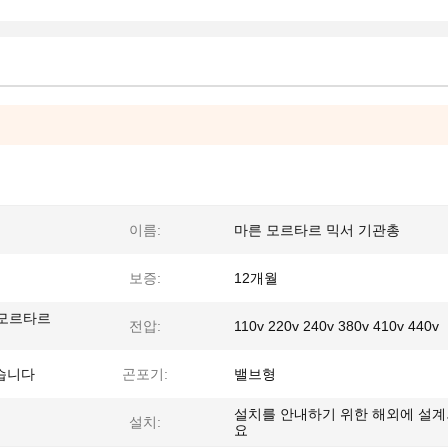
이름:
마른 모르타르 믹서 기관총
보증:
12개월
 모르타르
전압:
110v 220v 240v 380v 410v 440v
습니다
곤포기:
밸브형
설치를 안내하기 위한 해외에 설
설치:
요