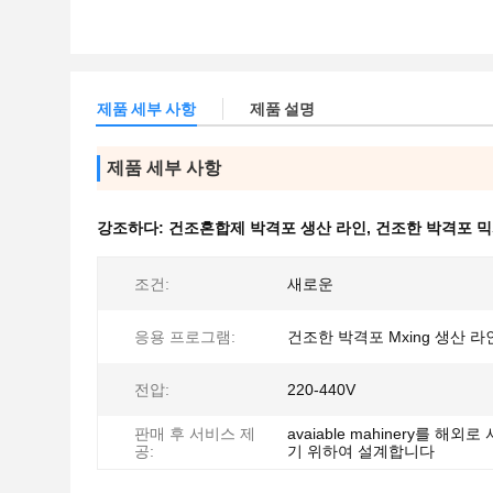
제품 세부 사항
제품 설명
제품 세부 사항
강조하다:
건조혼합제 박격포 생산 라인
,
건조한 박격포 믹
조건:
새로운
응용 프로그램:
건조한 박격포 Mxing 생산 라
전압:
220-440V
판매 후 서비스 제
avaiable mahinery를 해외
공:
기 위하여 설계합니다