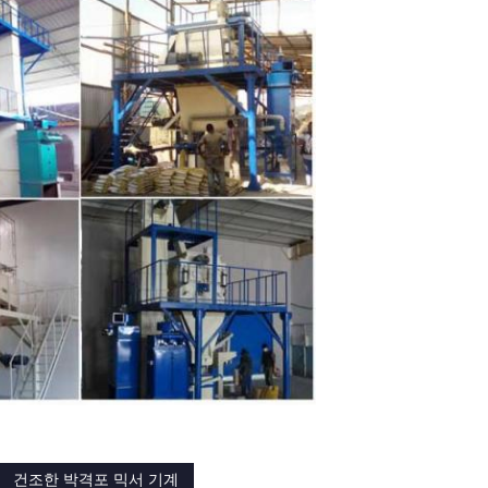
건조한 박격포 믹서 기계