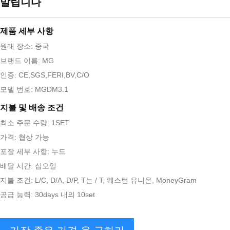
말립니다
제품 세부 사항
원래 장소: 중국
브랜드 이름: MG
인증: CE,SGS,FERI,BV,C/O
모델 번호: MGDM3.1
지불 및 배송 조건
최소 주문 수량: 1SET
가격: 협상 가능
포장 세부 사항: 누드
배달 시간: 십오일
지불 조건: L/C, D/A, D/P, T는 / T, 웨스턴 유니온, MoneyGram
공급 능력: 30days 내의 10set