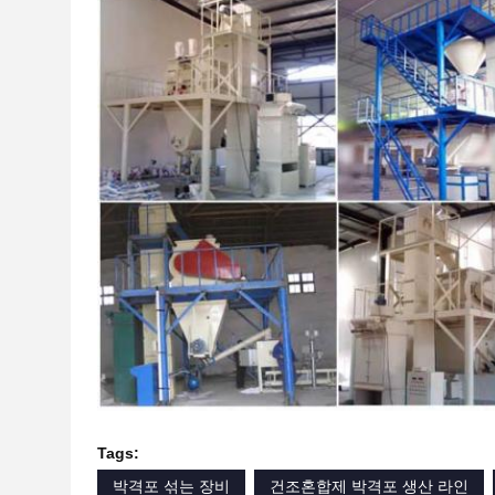
Tags:
박격포 섞는 장비
건조혼합제 박격포 생산 라인