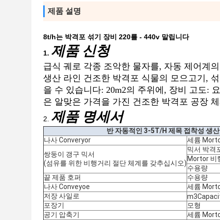
제품 설명
8t/h는 박격포 섞기 장비 220를 - 440v 말립니다
제품 신청
1.
급식 궤로 각종 조악한 물자를, 자동 제어계의 밑
생산 라인 건조한 박격포 식물의 모으고기, 섞고기,
을 수 있습니다: 20m2의 주위에, 장비 고도: 요구되는 3
은 알맞은 가격을 가진 건조한 박격포 공장 체
제품 명세서
2.
반 자동적인 3-5T/H 제목 접착성 생
나사 Converyor
세륨 Morto
믹서 박격
쌍둥이 갱구 믹서
Mortor
(섬유를 위한 비행거리 절단 체계를 갖추십시오)
수용량
끝 제품 호퍼
수용량
나사 Conveyoe
세륨 Morto
저장 사일로
m3Capaci
포장기
모형
공기 압축기
세륨 Morto