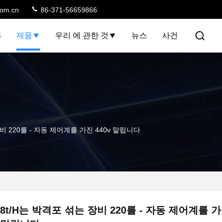
com.cn
86-371-56659866
홈
제품
우리 에 관한 것
뉴스
사건
비 220를 - 자동 제어계를 가진 440v 말립니다
8t/H는 박격포 섞는 장비 220를 - 자동 제어계를 가