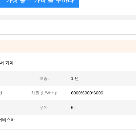
가장 좋은 가격 을 구하라
서 기계
보증:
1 년
인
차원 (L*W*H):
6000*6000*6000
무게:
6t
로 서비스하