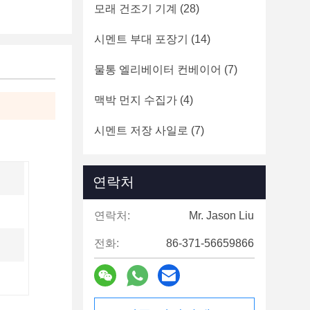
모래 건조기 기계
(28)
시멘트 부대 포장기
(14)
물통 엘리베이터 컨베이어
(7)
맥박 먼지 수집가
(4)
시멘트 저장 사일로
(7)
연락처
연락처:
Mr. Jason Liu
전화:
86-371-56659866