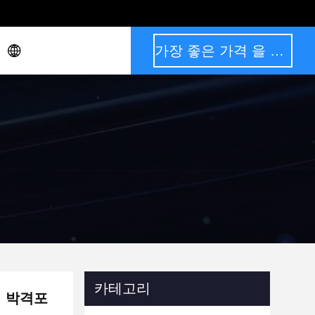
가장 좋은 가격 을 구하라
카테고리
 박격포