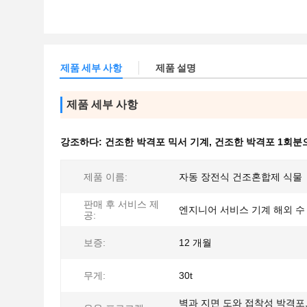
제품 세부 사항
제품 설명
제품 세부 사항
강조하다:
건조한 박격포 믹서 기계
,
건조한 박격포 1회분
제품 이름:
자동 장전식 건조혼합제 식물
판매 후 서비스 제
엔지니어 서비스 기계 해외 수
공:
보증:
12 개월
무게:
30t
벽과 지면 도와 접착성 박격포