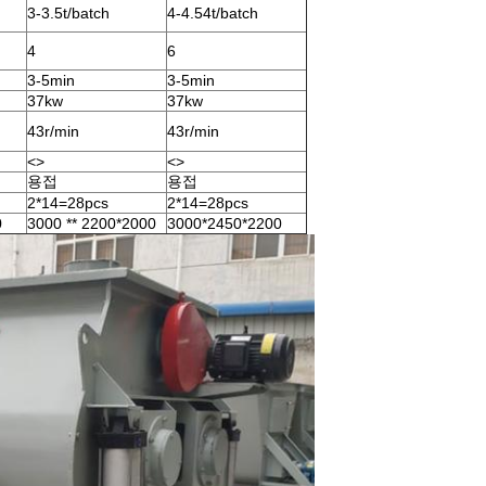
3-3.5t/batch
4-4.54t/batch
4
6
3-5min
3-5min
37kw
37kw
43r/min
43r/min
<>
<>
용접
용접
2*14=28pcs
2*14=28pcs
0
3000 ** 2200*2000
3000*2450*2200