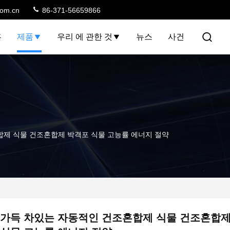
com.cn
86-371-56659866
홈
제품
우리 에 관한 것
뉴스
사건
합제 식물 건조혼합제 박격포 식물 고능률 에너지 절약
가득 차있는 자동적인 건조혼합제 식물 건조혼합제