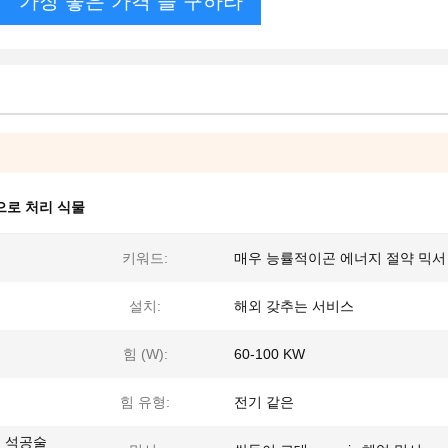
가장 좋은 가격 을 구하라
으로 처리 식물
키워드:
매우 능률적이곤 에너지 절약 믹서
설치:
해외 갖추는 서비스
힘 (W):
60-100 KW
힘 유형:
전기 같은
, 석공술