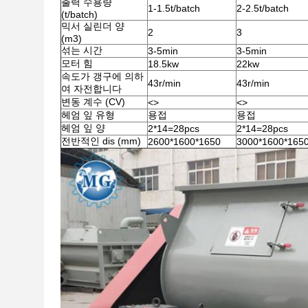
출력 수용량
1-1.5t/batch
2-2.5t/batch
(t/batch)
믹서 실린더 양
2
3
(m3)
섞는 시간
3-5min
3-5min
모터 힘
18.5kw
22kw
속도가 갱구에 의하
43r/min
43r/min
여 자전합니다
변동 계수 (CV)
<>
<>
헤엄 잎 유형
용접
용접
헤엄 잎 양
2*14=28pcs
2*14=28pcs
전반적인 dis (mm)
2600*1600*1650
3000*1600*165