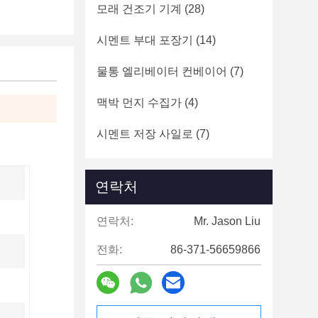
모래 건조기 기계
(28)
시멘트 부대 포장기
(14)
물통 엘리베이터 컨베이어
(7)
맥박 먼지 수집가
(4)
시멘트 저장 사일로
(7)
연락처
연락처:
Mr. Jason Liu
전화:
86-371-56659866