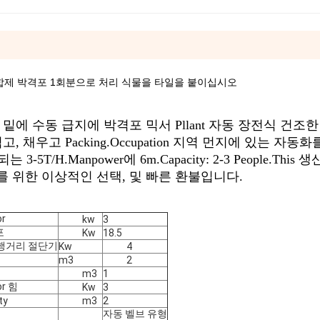
조혼합제 박격포 1회분으로 처리 식물을 타일을 붙이십시오
밑에 수동 급지에 박격포 믹서 Pllant 자동 장전식 건조한
 채우고 Packing.Occupation 지역 먼지에 있는 자동
T/H.Manpower에 6m.Capacity: 2-3 People.This
 위한 이상적인 선택, 및 빠른 환불입니다.
r
kw
3
포
Kw
18.5
 비행거리 절단기
Kw
4
m3
2
m3
1
r 힘
Kw
3
ty
m3
2
자동 벨브 유형