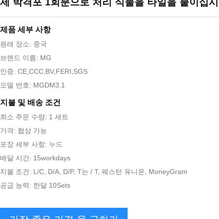
제 박격포 1회분으로 처리 식물을 타일을 붙이십
제품 세부 사항
원래 장소: 중국
브랜드 이름: MG
인증: CE,CCC,BV,FERI,SGS
모델 번호: MGDM3.1
지불 및 배송 조건
최소 주문 수량: 1 세트
가격: 협상 가능
포장 세부 사항: 누드
배달 시간: 15workdays
지불 조건: L/C, D/A, D/P, T는 / T, 웨스턴 유니온, MoneyGram
공급 능력: 한달 10Sets