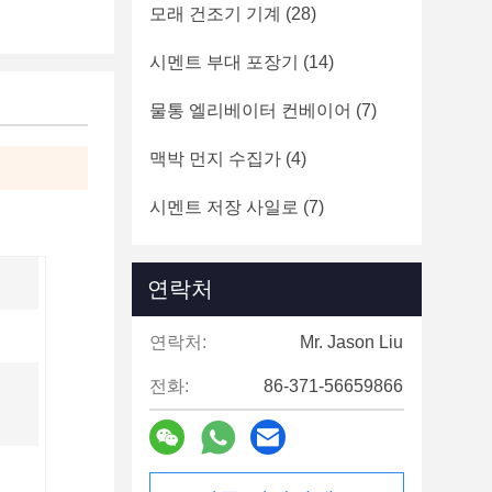
모래 건조기 기계
(28)
시멘트 부대 포장기
(14)
물통 엘리베이터 컨베이어
(7)
맥박 먼지 수집가
(4)
시멘트 저장 사일로
(7)
연락처
연락처:
Mr. Jason Liu
전화:
86-371-56659866