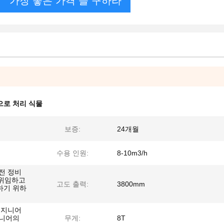
가장 좋은 가격 을 구하라
으로 처리 식물
보증:
24개월
수용 인원:
8-10m3/h
전 정비
 위임하고
고도 출력:
3800mm
하기 위하
엔지니어
지니어의
무게:
8T