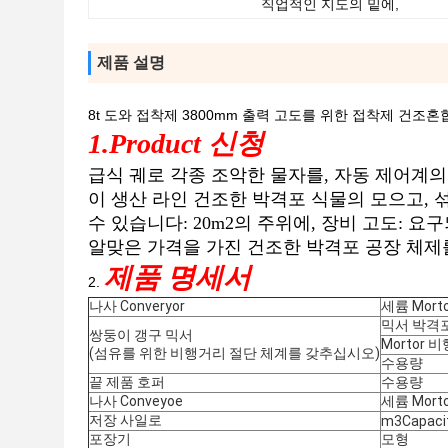
직업적인 지도의 밑에,
제품 설명
8t 도와 접착제 3800mm 출력 고도를 위한 접착제 건
1.Product 신청
급식 궤로 각종 조악한 물자를, 자동 제어계의 
이 생산 라인 건조한 박격포 식물의 모으고, 섞고,
수 있습니다: 20m2의 주위에, 장비 고도: 요구되는 3-5
알맞은 가격을 가진 건조한 박격포 공장 체제를
제품 명세서
2.
나사 Converyor
세륨 Morto
믹서 박격
쌍둥이 갱구 믹서
Mortor
(섬유를 위한 비행거리 절단 체계를 갖추십시오)
수용량
끝 제품 호퍼
수용량
나사 Conveyoe
세륨 Morto
저장 사일로
m3Capaci
포장기
모형