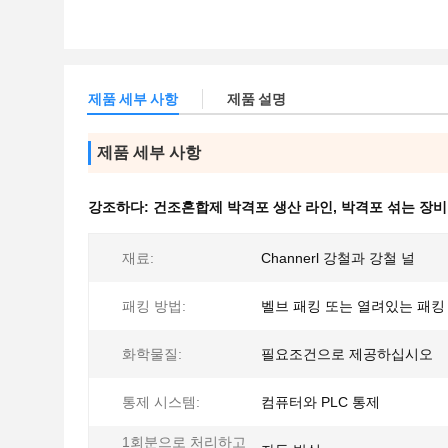
제품 세부 사항
제품 설명
제품 세부 사항
강조하다:
건조혼합제 박격포 생산 라인
,
박격포 섞는 장비
재료:
Channerl 강철과 강철 널
패킹 방법:
벨브 패킹 또는 열려있는 패킹
화학물질:
필요조건으로 제공하십시오
통제 시스템:
컴퓨터와 PLC 통제
1회분으로 처리하고