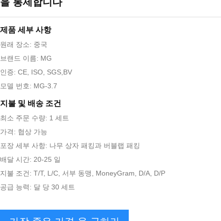
을 통제합니다
제품 세부 사항
원래 장소: 중국
브랜드 이름: MG
인증: CE, ISO, SGS,BV
모델 번호: MG-3.7
지불 및 배송 조건
최소 주문 수량: 1 세트
가격: 협상 가능
포장 세부 사항: 나무 상자 패킹과 버블랩 패킹
배달 시간: 20-25 일
지불 조건: T/T, L/C, 서부 동맹, MoneyGram, D/A, D/P
공급 능력: 달 당 30 세트