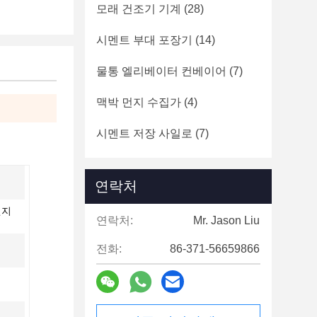
모래 건조기 기계
(28)
시멘트 부대 포장기
(14)
물통 엘리베이터 컨베이어
(7)
맥박 먼지 수집가
(4)
시멘트 저장 사일로
(7)
연락처
엔지
연락처:
Mr. Jason Liu
전화:
86-371-56659866