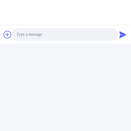
Tags:
건조한 박격포 장비
건조한 박격포 기계
건조한 박격포 생산 라인
연락처
연락처:
Mr. Jason Liu
전화:
86-371-56659866
Photo
Video Call
Audio Call
지금 연락하세요
문의하기