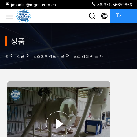
jasonliu@mgcn.com.cn
86-371-56659866
따옴표
상품
>
>
>
홈
상품
건조한 박격포 식물
탄소 강철 A3는 자동적인 포장 18kw 힘을 먹이는 박격포 식물 설명서를 말립니다