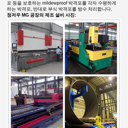
포 등을 보호하는 mildewproof 박격포를 각자 수평하게
하는 박격포, 반대로 부식 박격포를 방수 처리합니다.
정저우 MG 공장의 제조 설비 사진: