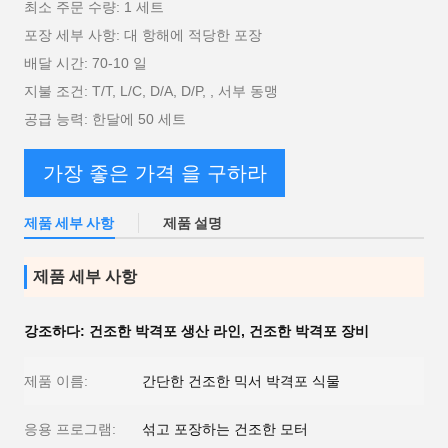
최소 주문 수량: 1 세트
포장 세부 사항: 대 항해에 적당한 포장
배달 시간: 70-10 일
지불 조건: T/T, L/C, D/A, D/P, , 서부 동맹
공급 능력: 한달에 50 세트
가장 좋은 가격 을 구하라
제품 세부 사항
제품 설명
제품 세부 사항
강조하다:
건조한 박격포 생산 라인
,
건조한 박격포 장비
제품 이름:
간단한 건조한 믹서 박격포 식물
응용 프로그램:
섞고 포장하는 건조한 모터