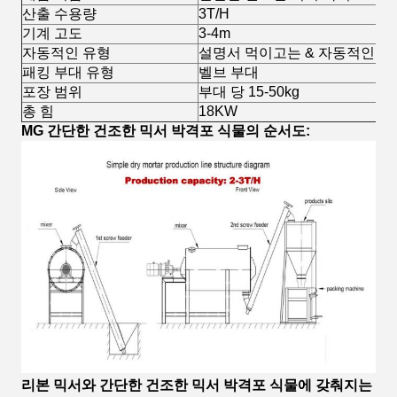
산출 수용량
3T/H
기계 고도
3-4m
자동적인 유형
설명서 먹이고는 & 자동적인 패
패킹 부대 유형
벨브 부대
포장 범위
부대 당 15-50kg
총 힘
18KW
MG 간단한 건조한 믹서 박격포 식물의 순서도:
리본 믹서와 간단한 건조한 믹서 박격포 식물에 갖춰지는