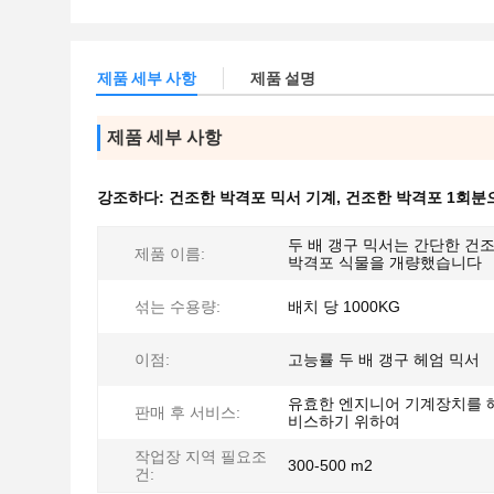
제품 세부 사항
제품 설명
제품 세부 사항
강조하다:
건조한 박격포 믹서 기계
,
건조한 박격포 1회분
두 배 갱구 믹서는 간단한 건
제품 이름:
박격포 식물을 개량했습니다
섞는 수용량:
배치 당 1000KG
이점:
고능률 두 배 갱구 헤엄 믹서
유효한 엔지니어 기계장치를 
판매 후 서비스:
비스하기 위하여
작업장 지역 필요조
300-500 m2
건: