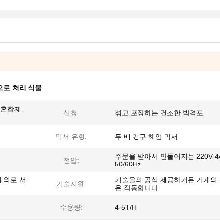
으로 처리 식물
조혼합제
신청:
섞고 포장하는 건조한 박격포
믹서 유형:
두 배 갱구 헤엄 믹서
주문을 받아서 만들어지는 220V-44
전압:
50/60Hz
해외로 서
기술을의 공식 제공하거든 기계의
기술지원:
은 작동합니다
수용량:
4-5T/H