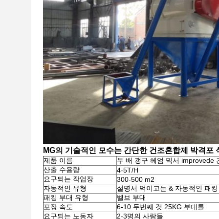
MG의 기술적인 모수는 간단한 건조혼합제 박격포 
제품 이름
두 배 갱구 헤엄 믹서 improve
산출 수용량
4-5T/H
요구되는 작업장
300-500 m2
자동적인 유형
설명서 먹이고는 & 자동적인 패킹
패킹 부대 유형
벨브 부대
포장 속도
6-10 두번째 것 25KG 부대를
요구되는 노동자
2-3명의 사람들