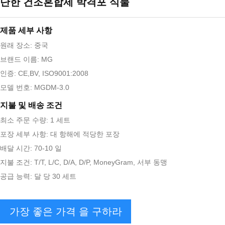
단한 건조혼합제 박격포 식물
제품 세부 사항
원래 장소: 중국
브랜드 이름: MG
인증: CE,BV, ISO9001:2008
모델 번호: MGDM-3.0
지불 및 배송 조건
최소 주문 수량: 1 세트
포장 세부 사항: 대 항해에 적당한 포장
배달 시간: 70-10 일
지불 조건: T/T, L/C, D/A, D/P, MoneyGram, 서부 동맹
공급 능력: 달 당 30 세트
가장 좋은 가격 을 구하라