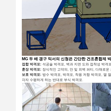
MG 두 배 갱구 믹서의 신청은 간단한 건조혼합제 
접합 박격포:
석공술 박격포, 벽과 지면 도와 접착성 박격포
훈장 박격포:
장식적인 고약의, 안 및 외벽 퍼티, 다채로운 
보호 박격포:
방수 박격포, 박격포, 착용 저항 박격포, 열
각자 수평하게 하는 반대로 부식 박격포.