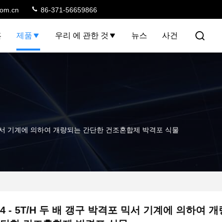
com.cn
86-371-56659866
홈
제품
우리 에 관한 것
뉴스
사건
격포 믹서 기계에 의하여 개량되는 간단한 건조혼합제 박격포 식물
4 - 5T/H 두 배 갱구 박격포 믹서 기계에 의하여 