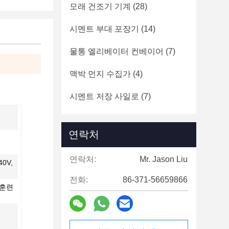
모래 건조기 기계
(28)
시멘트 부대 포장기
(14)
물통 엘리베이터 컨베이어
(7)
맥박 먼지 수집가
(4)
시멘트 저장 사일로
(7)
연락처
연락처:
Mr. Jason Liu
0V,
전화:
86-371-56659866
 훈련