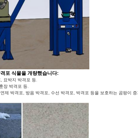
박격포 식물을 개량했습니다:
, 묘박지 박격포 등.
훈장 박격포 등.
 절연제 박격포, 방음 박격포, 수선 박격포, 박격포 등을 보호하는 곰팡이 