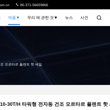
com.cn
86-371-56659866
홈
제품
우리 에 관한 것
뉴스
사건
 건조 모르타르 플랜트 핫 세일
10-30T/H 타워형 전자동 건조 모르타르 플랜트 핫