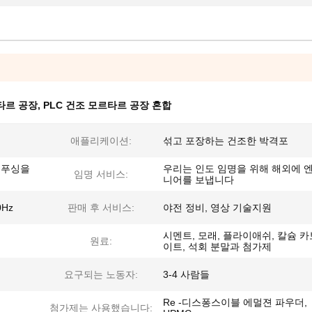
타르 공장
,
PLC 건조 모르타르 공장 혼합
애플리케이션:
섞고 포장하는 건조한 박격포
 푸싱을
우리는 인도 임명을 위해 해외에 
임명 서비스:
니어를 보냅니다
0Hz
판매 후 서비스:
야전 정비, 영상 기술지원
시멘트, 모래, 플라이애쉬, 칼슘 
원료:
이트, 석회 분말과 첨가제
요구되는 노동자:
3-4 사람들
Re -디스퐁스이블 에멀젼 파우더,
첨가제는 사용했습니다: