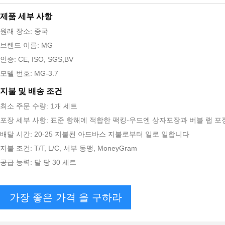
제품 세부 사항
원래 장소: 중국
브랜드 이름: MG
인증: CE, ISO, SGS,BV
모델 번호: MG-3.7
지불 및 배송 조건
최소 주문 수량: 1개 세트
포장 세부 사항: 표준 항해에 적합한 팩킹-우드엔 상자포장과 버블 랩 포
배달 시간: 20-25 지불된 아드바스 지불로부터 일로 일합니다
지불 조건: T/T, L/C, 서부 동맹, MoneyGram
공급 능력: 달 당 30 세트
가장 좋은 가격 을 구하라