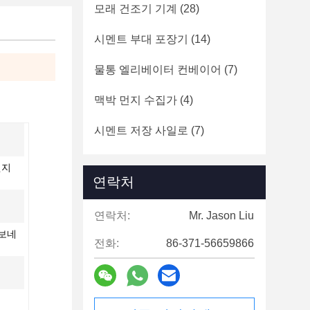
모래 건조기 기계
(28)
시멘트 부대 포장기
(14)
물통 엘리베이터 컨베이어
(7)
맥박 먼지 수집가
(4)
시멘트 저장 사일로
(7)
엔지
연락처
연락처:
Mr. Jason Liu
카보네
전화:
86-371-56659866