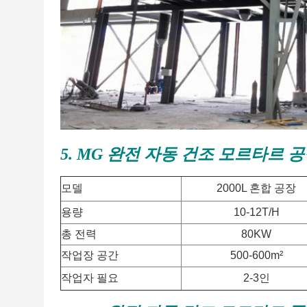
5. MG 완전 자동 건조 모르타르 
모델
2000L 혼합 공장
용량
10-12T/H
총 전력
80KW
작업장 공간
500-600m²
작업자 필요
2-3인