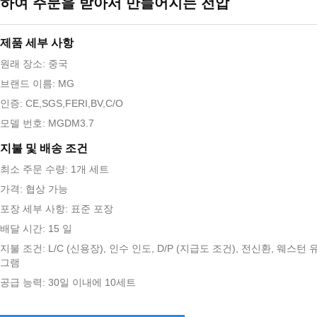
하여 주문을 받아서 만들어지는 전압
제품 세부 사항
원래 장소: 중국
브랜드 이름: MG
인증: CE,SGS,FERI,BV,C/O
모델 번호: MGDM3.7
지불 및 배송 조건
최소 주문 수량: 1개 세트
가격: 협상 가능
포장 세부 사항: 표준 포장
배달 시간: 15 일
지불 조건: L/C (신용장), 인수 인도, D/P (지급도 조건), 전신환, 웨스턴
그램
공급 능력: 30일 이내에 10세트