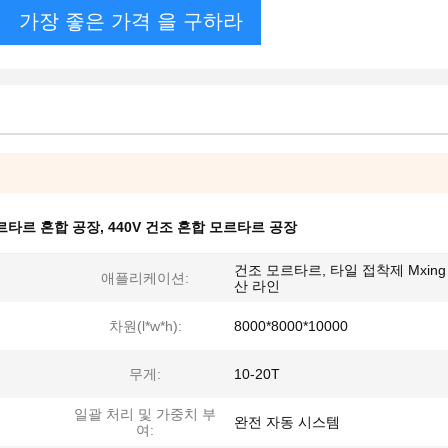
가장 좋은 가격 을 구하라
르타르 혼합 공장
,
440V 건조 혼합 모르타르 공장
건조 모르타르, 타일 접착제 Mxing
애플리케이션:
산 라인
차원(l*w*h):
8000*8000*10000
무게:
10-20T
일괄 처리 및 가중치 부
완전 자동 시스템
여: