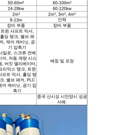
50-60m²
60-100m²
24-28kw
60-120kw
2m³
2m³, 3m³, 4m³
인력
8-13m
장비 부품
장비 부품
트윈 샤프트 믹서,
홀딩 탱크, 밸브 패
커, 제어 캐비닛, 공
기 압축기
사일로, 스크류 컨베
이어, 자동 계량 시스
배칭 및 포장
템, 버킷 엘리베이터,
프리믹스 탱크, 트윈
샤프트 믹서, 홀딩 탱
크, 밸브 패커, PLC
제어 캐비닛, 공기 압
축기
중국 산시성 시안양시 성공
사례.