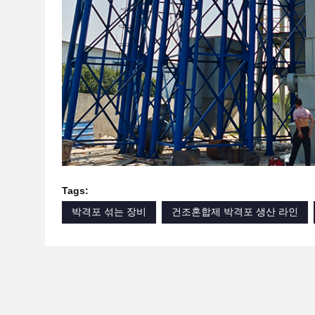
Tags:
박격포 섞는 장비
건조혼합제 박격포 생산 라인