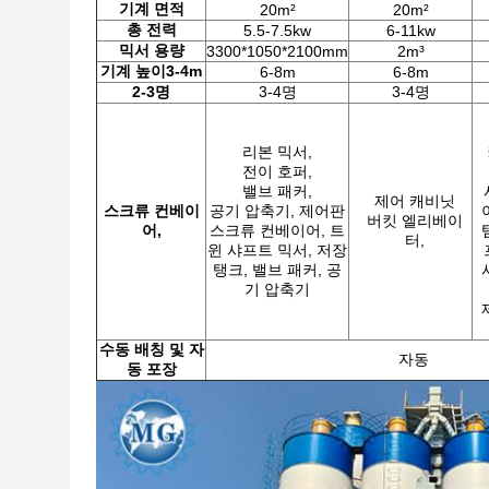
기계
면적
20m²
20m²
총 전력
5.5-7.5kw
6-11kw
믹서 용량
3300*1050*2100mm
2m³
기계 높이
3-4m
6-8m
6-8m
2-3명
3-4명
3-4명
리본 믹서,
전이 호퍼,
밸브 패커,
제어 캐비닛
스크류 컨베이
공기 압축기, 제어판
버킷 엘리베이
어,
스크류 컨베이어, 트
터,
윈 샤프트 믹서, 저장
탱크, 밸브 패커, 공
기 압축기
수동 배칭 및 자
자동
동 포장