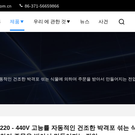
com.cn
86-371-56659866
홈
제품
우리 에 관한 것
뉴스
사건
능률 자동적인 건조한 박격포 섞는 식물에 의하여 주문을 받아서 만들어지는 전
220 - 440V 고능률 자동적인 건조한 박격포 섞는 