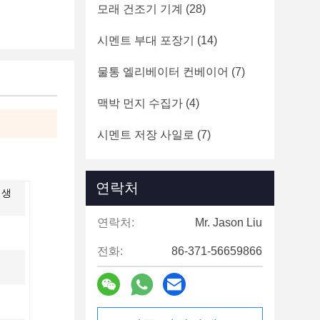
모래 건조기 기계
(28)
시멘트 부대 포장기
(14)
물통 엘리베이터 컨베이어
(7)
맥박 먼지 수집가
(4)
시멘트 저장 사일로
(7)
연락처
 생
연락처:
Mr. Jason Liu
전화:
86-371-56659866