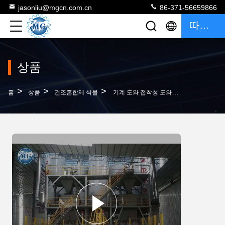
jasonliu@mgcn.com.cn
86-371-56659866
따옴표
상품
>
>
>
홈
상품
건조혼합제 식물
기계 도와 접착성 도와 그라우트 석고 분말을 만드는 10-20 T/H 건조한 혼합 식물