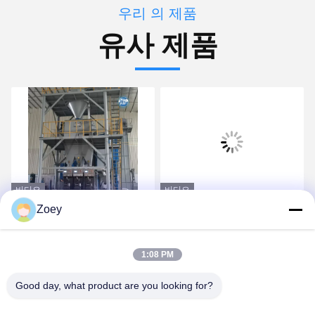
우리 의 제품
유사 제품
비디오
비디오
Zoey
고효율 PLC 제어 건조 혼
충분히 시간 자동적인 건조
합 파우더 밀터 혼합 플랜
혼합제 식물 당 고품질 큰
트 벽 매트리 모래 시멘트
수용량 30T
1:08 PM
합스 믹서 세라믹 타일 접
가장 좋은 가격 을 구하라
가장 좋은 가격 을 구하라
착제 접착제 제조 기계
Good day, what product are you looking for?