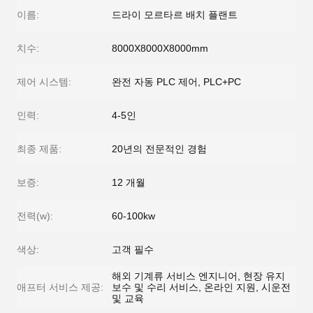
이름:
드라이 모르타르 배치 플랜트
치수:
8000X8000X8000mm
제어 시스템:
완전 자동 PLC 제어, PLC+PC
인력:
4-5인
최종 제품:
20년의 전문적인 경험
보증:
12 개월
전력(w):
60-100kw
색상:
고객 필수
해외 기계류 서비스 엔지니어, 현장 유지
애프터 서비스 제공:
보수 및 수리 서비스, 온라인 지원, 시운전
및 교육