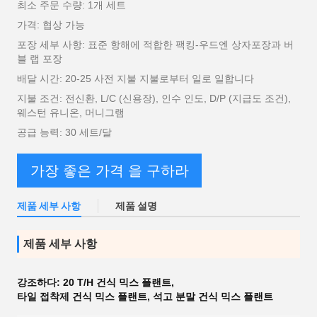
최소 주문 수량: 1개 세트
가격: 협상 가능
포장 세부 사항: 표준 항해에 적합한 팩킹-우드엔 상자포장과 버
블 랩 포장
배달 시간: 20-25 사전 지불 지불로부터 일로 일합니다
지불 조건: 전신환, L/C (신용장), 인수 인도, D/P (지급도 조건),
웨스턴 유니온, 머니그램
공급 능력: 30 세트/달
가장 좋은 가격 을 구하라
제품 세부 사항
제품 설명
제품 세부 사항
강조하다:
20 T/H 건식 믹스 플랜트
,
타일 접착제 건식 믹스 플랜트
,
석고 분말 건식 믹스 플랜트