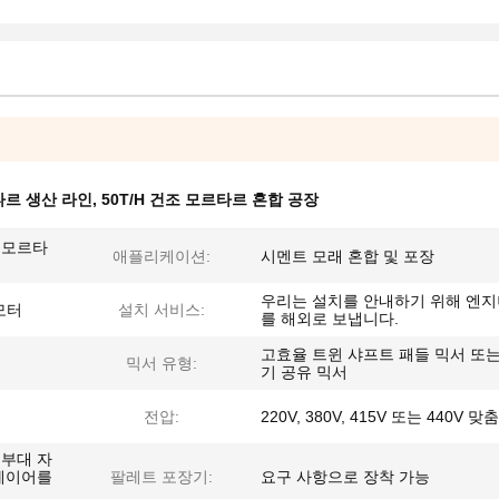
타르 생산 라인
,
50T/H 건조 모르타르 혼합 공장
 모르타
애플리케이션:
시멘트 모래 혼합 및 포장
우리는 설치를 안내하기 위해 엔
모터
설치 서비스:
를 해외로 보냅니다.
고효율 트윈 샤프트 패들 믹서 또는
믹서 유형:
기 공유 믹서
전압:
220V, 380V, 415V 또는 440V 맞
 부대 자
컨베이어를
팔레트 포장기:
요구 사항으로 장착 가능