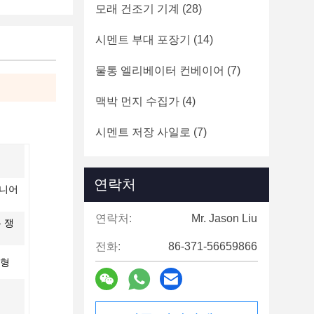
모래 건조기 기계
(28)
시멘트 부대 포장기
(14)
물통 엘리베이터 컨베이어
(7)
맥박 먼지 수집가
(4)
시멘트 저장 사일로
(7)
연락처
지니어
연락처:
Mr. Jason Liu
 쟁
전화:
86-371-56659866
춤형