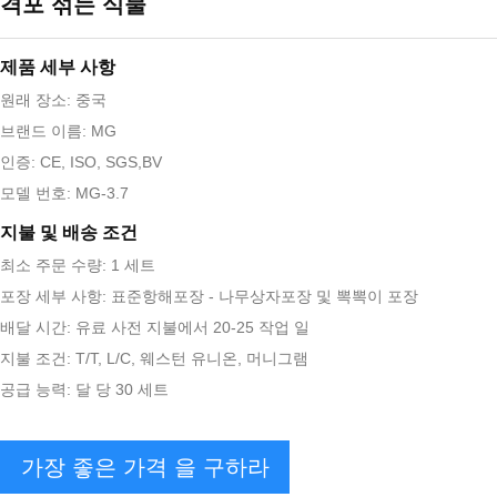
격포 섞는 식물
제품 세부 사항
원래 장소: 중국
브랜드 이름: MG
인증: CE, ISO, SGS,BV
모델 번호: MG-3.7
지불 및 배송 조건
최소 주문 수량: 1 세트
포장 세부 사항: 표준항해포장 - 나무상자포장 및 뽁뽁이 포장
배달 시간: 유료 사전 지불에서 20-25 작업 일
지불 조건: T/T, L/C, 웨스턴 유니온, 머니그램
공급 능력: 달 당 30 세트
가장 좋은 가격 을 구하라