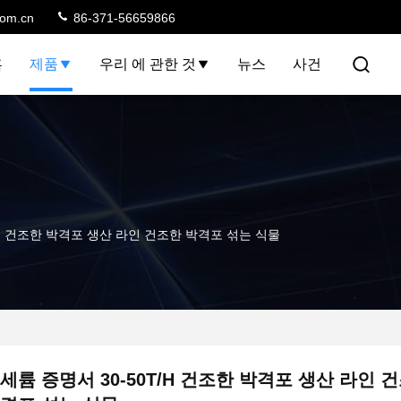
com.cn
86-371-56659866
홈
제품
우리 에 관한 것
뉴스
사건
/H 건조한 박격포 생산 라인 건조한 박격포 섞는 식물
세륨 증명서 30-50T/H 건조한 박격포 생산 라인 