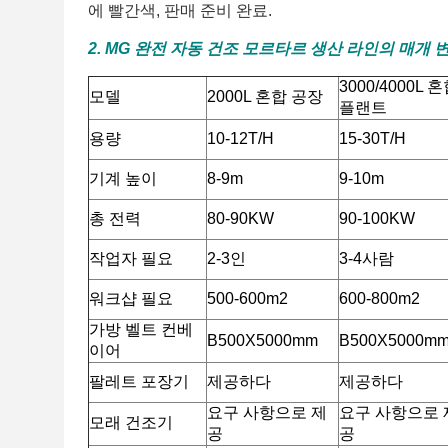
에 빨간색, 판매 준비 완료.
2. MG 완전 자동 건조 모르타르 생산 라인의 매개 
3000/4000L 
모델
2000L 혼합 공장
플랜트
용량
10-12T/H
15-30T/H
기계 높이
8-9m
9-10m
총 전력
80-90KW
90-100KW
작업자 필요
2-3인
3-4
사람
워크샵 필요
500-600m2
600-800m2
가방 벨트 컨베
B500X5000mm
B500X5000m
이어
팔레트 포장기
제공하다
제공하다
요구 사항으로 제
요구 사항으로 
모래 건조기
공
공