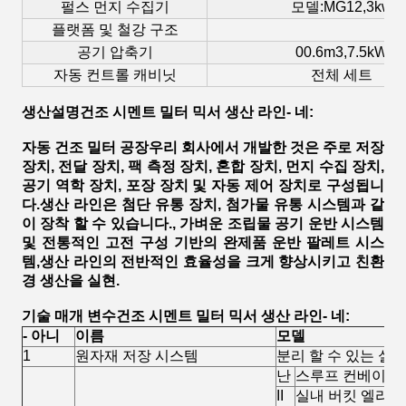
펄스 먼지 수집기
모델:MG12,3kw
플랫폼 및 철강 구조
공기 압축기
00.6m3,7.5kW
자동 컨트롤 캐비닛
전체 세트
생산
설명
건조 시멘트 밀터 믹서 생산 라인
- 네
:
자동 건조 밀터 공장
우리 회사에서 개발한 것은 주로 저장
장치, 전달 장치, 팩 측정 장치, 혼합 장치, 먼지 수집 장치,
공기 역학 장치, 포장 장치 및 자동 제어 장치로 구성됩니
다.생산 라인은 첨단 유통 장치, 첨가물 유통 시스템과 같
이 장착 할 수 있습니다., 가벼운 조립물 공기 운반 시스템
및 전통적인 고전 구성 기반의 완제품 운반 팔레트 시스
템,생산 라인의 전반적인 효율성을 크게 향상시키고 친환
경 생산을 실현.
기술 매개 변수
건조 시멘트 밀터 믹서 생산 라인
- 네
:
- 아니
이름
모델
1
원자재 저장 시스템
분리 할 수 있는 실
난
스루프 컨베이어
II
실내 버킷 엘리