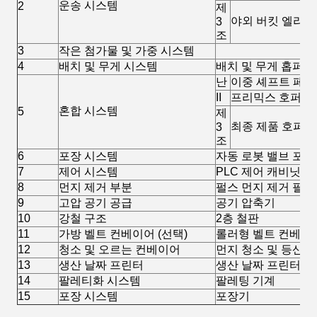
운송 시스템
2
제
야외 버킷 엘리
3
조
3
작은 첨가물 및 가중 시스템
4
배치 및 무게 시스템
배치 및 무게 홉퍼
난
이중 셰프트 페들
II
프리믹스 호퍼
혼합 시스템
5
제
최종 제품 호퍼
3
조
6
포장 시스템
자동 로봇 밸브 포트
7
제어 시스템
PLC 제어 캐비닛
8
먼지 제거 부분
펄스 먼지 제거 필터
9
고압 공기 공급
공기 압축기
10
강철 구조
2층 철판
11
가방 벨트 컨베이어 (선택)
롤러형 벨트 컨베이
12
청소 및 오르는 컨베이어
먼지 청소 및 등산 
13
생산 날짜 프린터
생산 날짜 프린터
14
팔레티화 시스템
팔레팅 기계
15
포장 시스템
포장기