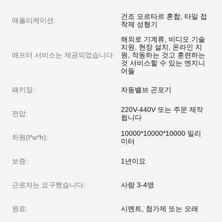
건조 모르타르 혼합, 타일 접
애플리케이션:
착제 성형기
해외로 기계류, 비디오 기술
지원, 현장 설치, 온라인 지
애프터 서비스는 제공되었습니다:
원, 작동하는 것고 훈련하는
것 서비스할 수 있는 엔지니
어들
패키징:
자동밸브 곤포기
220V-440V 또는 주문 제작
전압:
됩니다
10000*10000*10000 밀리
차원(l*w*h):
미터
보증:
1년이요
근로자는 요구했습니다:
사람 3-4명
원료:
시멘트, 첨가제 또는 모래