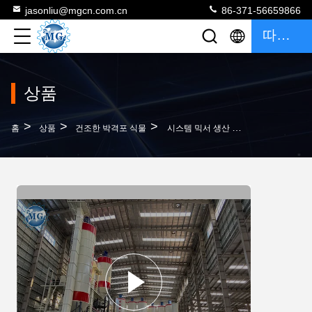
jasonliu@mgcn.com.cn
86-371-56659866
따옴표
상품
>
>
>
홈
상품
건조한 박격포 식물
시스템 믹서 생산 라인을 패키징하는 자동 건조 시멘트 박격포 공장 로봇