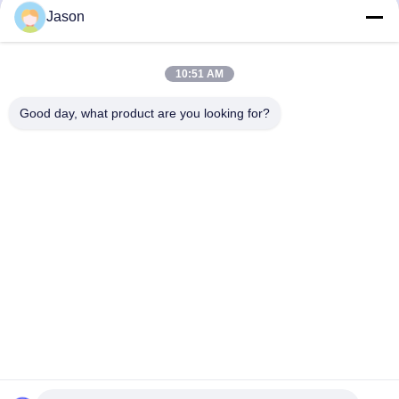
Jason
CE 전압 맞춤형 드라이 믹
도와 접착제와 도와 그라우
스 파우더 몰타르 혼합 기
트 만들기를 위한 가득 차
계 벽 매트리 모래 시멘트
있는 자동적인 건조한 박격
10:51 AM
믹서 세라믹 타일 접착제
포 식물
가장 좋은 가격 을 구하라
가장 좋은 가격 을 구하라
제조 공장
Good day, what product are you looking for?
ZHENGZHOU MG INDUSTRIAL CO.,LTD
jasonliu@mgcn.com.cn
86-371-56659866
No.27 Zizhu 도로, 하이테크 지역, 정저우 시, 허난성, 중국