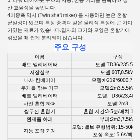
3, 타워 레이아웃 구조의 사용, 전송 거리를 단축하고 생
산 효율성을 높입니다.
4이중축 믹서 (Twin shaft mixer) 를 사용하면 높은 혼합
균일성이 있으며 특정 중력과 같은 물리적 특성에 큰 차이
가있는 재료가 있습니다.입자의 크기와 모양은 혼합기에
섞었을 때 쉽게 분리되지 않습니다..
주요 구성
이름
구성
배트 엘리베이터
모델:TD36/235.5kW
저장실로
모델:60T,0.5kW
나사 컨베이어
모델:Φ219*6000,7.5
무게를 깎는 기구
모델:2m3,5.5kW
배트 엘리베이터
모델:TD36/23,4kw
사전 혼합 하퍼
모델:2m3
쌍무선 혼합기
혼합 시간:3-5분/배치,18.5
완제품 하퍼
부피:2m3,7.5kW
모델: 밸브 유형
범위: 15-50k
자동 포장 기계
포장 속도: 5-6s/백,4k