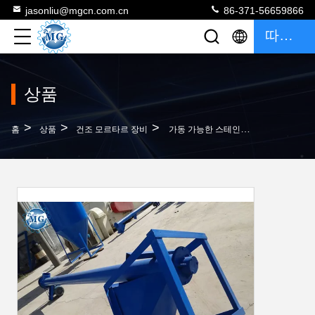
jasonliu@mgcn.com.cn
86-371-56659866
따옴표
상품
>
>
>
홈
상품
건조 모르타르 장비
가동 가능한 스테인리스 나사형 콘베이어 안전한 단순화 일