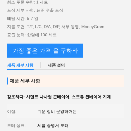
최소 주문 수량: 1 세트
포장 세부 사항: 표준 수출 포장
배달 시간: 5-7 일
지불 조건: T/T, L/C, D/A, D/P, 서부 동맹, MoneyGram
공급 능력: 한달에 100 세트
가장 좋은 가격 을 구하라
제품 세부 사항
제품 설명
제품 세부 사항
강조하다:
시멘트 나사형 콘베이어
,
스크류 컨베이어 기계
이점:
쉬운 정비 운영하거든
모터 상표:
세륨 증명서 모터