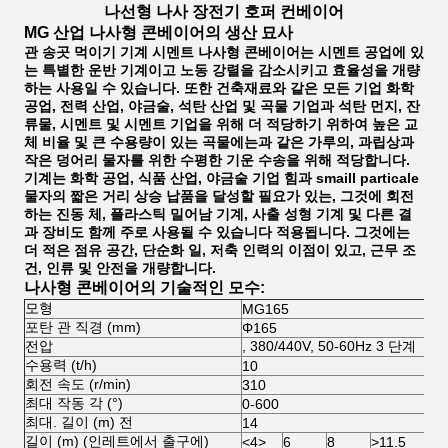
나선형 나사 장전기 호퍼 컨베이어
MG 산업 나사형 콘베이어의 생산 묘사
관 송곳 먹이기 기계 시멘트 나사형 콘베이어는 시멘트 공업에 있
는 특별한 운반 기계이고 노동 강렬을 감소시키고 효율성을 개량
하는 사용일 수 있습니다. 또한 건축재료와 같은 모든 기업 화학
공업, 전력 산업, 야금술, 석탄 산업 및 곡물 기업과 석탄 먼지, 잔
류물, 시멘트 및 시멘트 기업을 위해 더 적당하기 위하여 높은 교
체 비율 및 큰 수용량이 있는 곡물에는과 같은 가루의, 과립상과
작은 덩어리 물자를 위한 수평한 기운 수송을 위해 적당합니다.
기계는 화학 공업, 식품 산업, 야금술 기업 힘과 smaill particale
물자의 짧은 거리 상승 납품을 달성할 필요가 있는, 그것에 회전
하는 진동 체, 플라스틱 밀어남 기계, 사출 성형 기계 및 다른 결
과 장비도 함께 주로 사용될 수 있습니다 적용됩니다. 그것에는
더 적은 점유 공간, 단순화 일, 저축 인력의 이점이 있고, 근무 조
건, 인류 및 안전을 개량합니다.
나사형 콘베이어의 기술적인 모수:
모형
MG165
포탄 관 직경 (mm)
Φ165
전압
, 380/440V, 50-60Hz 3 단계
수용력 (t/h)
10
회전 속도 (r/min)
310
최대 작동 각 (°)
0-600
최대. 길이 (m) 전
14
길이 (m) (인레트에서 출구에)
<4>
6
8
>11.5