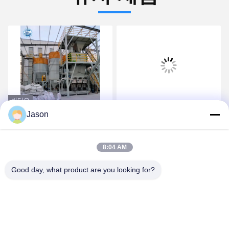
비디오
Jason
식물을 제조하는 자동 피드
-5t/H 고효율 건조 모르타
벽체 퍼티 세라믹 타일 접
르는 자동밸브 곤포기에 의
착 혼합기 10-30 T/H 건조
해 이식합니다
8:04 AM
모르타르
가장 좋은 가격 을 구하라
가장 좋은 가격 을 구하라
Good day, what product are you looking for?