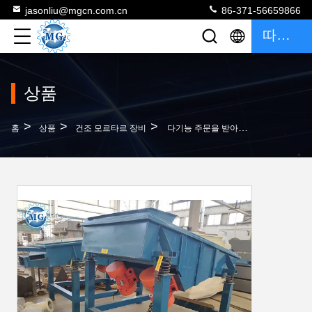
jasonliu@mgcn.com.cn
86-371-56659866
따옴표
상품
>
>
>
홈
상품
건조 모르타르 장비
다기능 주문을 받아서 만들어진 진동하는 모래 검열 기계 선형 유형