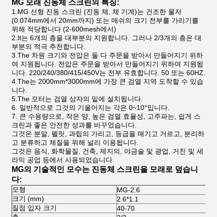
MG 모래 진동체 스크린의 특징:
1.MG 선형 진동 스크린 (진동 체, 체 기계)는 건조한 물자
(0.074mm에서 20mm까지) 또는 매쉬의 크기 전부를 가리기를
위해 적당합니다 (2-600mesh에서)
2.It는 6개의 층을 대부분의 지원합니다. 그러나 2/3개의 층은 대
부분의 적극 추천합니다.
3.The 차원 크기와 전압은 둘 다 주문을 받아서 만들어지기 위하
여 지원됩니다. 전압은 주문을 받아서 만들어지기 위하여 지원됩
니다. 220/240/380/415/450V는 전부 유효합니다. 50 또는 60HZ.
4.The는 2000mm*3000mm에 가장 큰 검열 지역 도착할 수 있습
니다.
5.The 모터는 검열 상자의 밑에 설치됩니다.
6. 일반적으로 그것의 기울어지는 각은 0~10°입니다.
7.
큰 수용량으로, 작은 양, 높은 검열 효율성, 고주파는, 쉽게 스
크린과 좋은 안전한 성과를 바꾸었습니다.
그것은 분말, 펠릿, 과립의 가리고, 등급을 매기고 거르고, 분리하
고 분류하고 체질을 위해 널리 이용됩니다.
그것은 음식, 화학물질, 건축, 제지의, 야금술 및 광업, 거친 및 세
라믹 공업 등에서 사용되었습니다.
MG의 기술적인 모수는 진동체 스크린을 모래로 덮습니
다:
모형
MG-2.6
크기 (mm)
2.6*1.1
질점 입자 크기
40-70
층