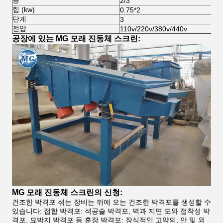
2/3
힘 (kw)
0.75*2
단계
3
전압
110v/220v/380v/440v
공장에 있는 MG 모래 진동체 스크린:
MG 모래 진동체 스크린의 신청:
건조한 박격포 섞는 장비는 뒤에 오는 건조한 박격포를 생성할 수
있습니다: 접합 박격포: 석공술 박격포, 벽과 지면 도와 접착성 박
격포, 묘박지 박격포 등 훈장 박격포: 장식적인 고약의, 안 및 외