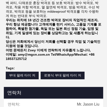
벽 퍼티, 다채로운 훈장 박격포 등 보호 박격포: 방수 박격포, 박
격포, 착용 저항 박격포, 열 절연제 박격포, 방음 박격포, 수선 박
격포, 박격포 등을 보호하는 mildewproof 박격포를 각자 수평하
게 하는 반대로 부식 박격포.
우리는 위치에 18 년간 건조한 박격포 장비의 직업적인 제조자,
우리 항상 제공합니다 고객에게를 턴키 서비스, 고품질 기계를 포
함하여, 특별한 첨가물, 독일 또는 일본 최신 정립 기술, 임명 및
위임, 기계 일생에 있는 장비를 상담하고는 및 새롭게 하는입니
다.
당신은 저희에게서 당신이 저희를 선택할 경우 직업 및 기술적인
지원에 얻을 것입니다.
어떤 문제든지 Zoey 이에게 연락하게 자유롭게 느낍니다,
이메일: amy@mgcn.com.cn Tel/WhatsApp/Wechat: +86
18537125712
Tags:
부대 팔레 타이 저
로봇식 부대 팔레 타이 저
연락처
연락처:
Mr. Jason Liu