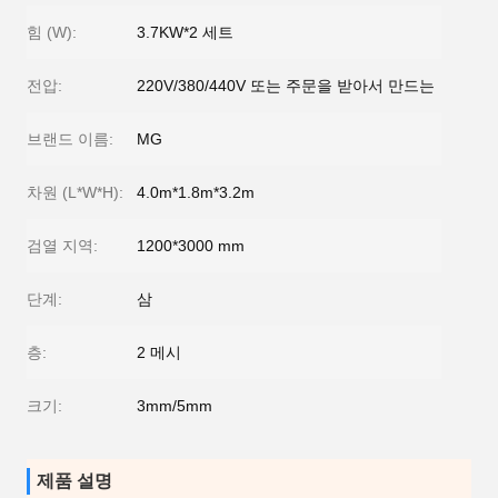
힘 (W):
3.7KW*2 세트
전압:
220V/380/440V 또는 주문을 받아서 만드는
브랜드 이름:
MG
차원 (L*W*H):
4.0m*1.8m*3.2m
검열 지역:
1200*3000 mm
단계:
삼
층:
2 메시
크기:
3mm/5mm
제품 설명