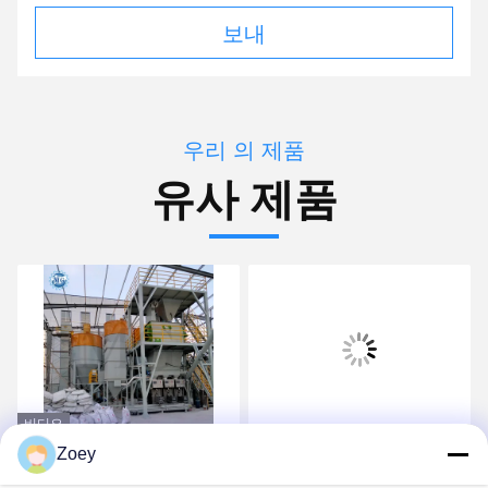
보내
우리 의 제품
유사 제품
비디오
Zoey
식물을 제조하는 자동 피드
-5t/H 고효율 건조 모르타
벽체 퍼티 세라믹 타일 접
르는 자동밸브 곤포기에 의