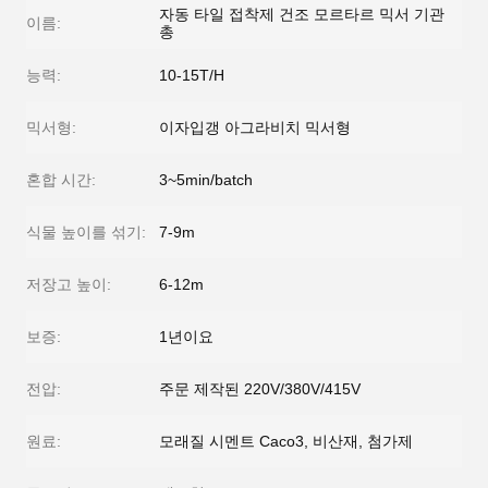
자동 타일 접착제 건조 모르타르 믹서 기관
이름:
총
능력:
10-15T/H
믹서형:
이자입갱 아그라비치 믹서형
혼합 시간:
3~5min/batch
식물 높이를 섞기:
7-9m
저장고 높이:
6-12m
보증:
1년이요
전압:
주문 제작된 220V/380V/415V
원료:
모래질 시멘트 Caco3, 비산재, 첨가제