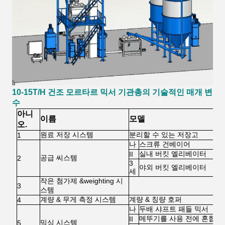
10-15T/H
건조 모르타르 믹서 기관총
의 기술적인 매개 변
수
아니
이름
모델
오.
원료 저장 시스템
분리할 수 있는 저장고
1
나
스크류 건베이어
실내 버킷 엘리베이터
II
공급 씨스템
2
3
야외 버킷 엘리베이터
세
작은 첨가제 &weighting 시
3
스템
계량 & 무게 측정 시스템
계량 & 칭량 호퍼
4
나
두배 샤프트 패들 믹서
메뚜기를 사용 전에 혼합
II
믹싱 시스템
5