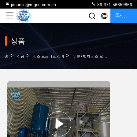
jasonliu@mgcn.com.cn
86-371-56659866
따옴표
상품
>
>
>
홈
상품
건조 모르타르 장비
5 분 / 뱃치 건조 모르타르 믹서 기관총 세라믹 타일 접착제