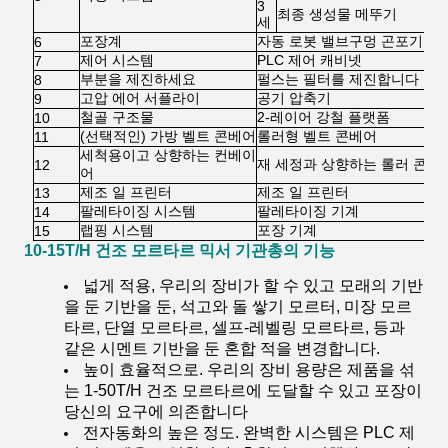
3
최종 생성물 메뚜기
세
포장계
자동 로봇 밸브구멍 곤포기
6
제어 시스템
PLC 제어 캐비넷
7
부분을 제진하세요
펄스는 필터를 제진합니다
8
고압 에어 서플라이
공기 압축기
9
철골 구조물
2-레이어 강철 플랫폼
10
(선택적인) 가방 벨트 콘베어
롤러형 벨트 콘베어
11
세척용이고 상향하는 컨베이
재 세정과 상향하는 롤러 콘베
12
어
제조 일 프린터
제조 일 프린터
13
팔레타이징 시스템
팔레타이징 기계
14
랩핑 시스템
포장 기계
15
10-15T/H
건조 모르타르 믹서 기관총
의 기능
넓게 적용, 우리의 장비가 할 수 있고 모래의 기반
을 둔 기반을 둔, 석고와 돌 쌓기 모르터, 미장 모르
타르, 단열 모르타르, 셀프-레벨링 모르타르, 등과
같은 시멘트 기반을 둔 혼합 적을 변경합니다.
높이 효율적으로. 우리의 장비 용량은 제품을 섞
는 1-50T/H 건조 모르타르에 도달할 수 있고 포장이
당신의 요구에 의존합니다
전자동화의 높은 정도. 완벽한 시스템은 PLC 제